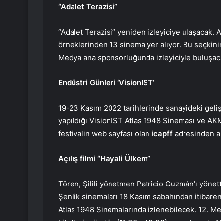
“Adalet Terazisi”
“Adalet Terazisi” yeniden izleyiciye ulaşacak.
örneklerinden 13 sinema yer alıyor. Bu seçkin
Medya ana sponsorluğunda izleyiciyle buluşacak
Endüstri Günleri ‘VisionIST’
19-23 Kasım 2022 tarihlerinde sanayideki gelişmel
yapıldığı VisionIST Atlas 1948 Sineması ve AK
festivalin web sayfası olan
icapff
adresinden ak
Açılış filmi
“Hayali Ülkem”
Tören, Şilili yönetmen Patricio Guzmán’ı yönett
Şenlik sinemaları 18 Kasım sabahından itibar
Atlas 1948 Sinemalarında izlenebilecek. 12. M