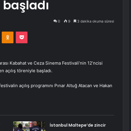
e başladı
0
9
3 dakika okuma süresi
VKontakte
Odnoklassniki
Pocket
rarası Kabahat ve Ceza Sinema Festivali’nin 12’ncisi
açılış töreniyle başladı.
tivalin açılış programını Pınar Altuğ Atacan ve Hakan
’
İstanbul Maltepe’de zincir