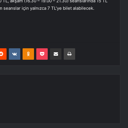
10 TL, akşam (16.30 – 19.00 – 21.30) seanslarında 15 TL
 seanslar için yalnızca 7 TL’ye bilet alabilecek.
erest
Reddit
VKontakte
Odnoklassniki
Pocket
E-Posta ile paylaş
Yazdır