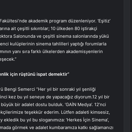
 Fakültesi’nde akademik program düzenleniyor. ‘Eşitiz’
rına ait çeşitli sıkıntılar; 10 ülkeden 80 iştirakçi
Doktora Salonunda ve çeşitli sinema salonlarında yükü
nci kulüplerinin sinema tahlilleri yaptığı forumlarla
ının yanı sıra farklı ülkelerden akademisyenlerin
eşecek.”
enlik için rüştünü ispat demektir”
ü Bengi Semerci “Her yıl bir sonraki yıl şenliği
nci kez bu yıl seneye de yapacağız diyorum.12 yıl bir
l büyük bir adalet dostu bulduk. ‘GAİN Medya’. 12’nci
çilerimize teşekkür ederim. Lütfen adaleti kimsesiz,
y ekledik bu yıl bu sloganımıza: ‘Herkes İçin Sinema’,
inemada görmek ve adalet kumbaramıza katkı sağlamanızı