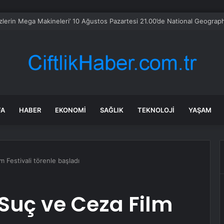
bul Maltepe’de zincir marketlere sıkı denetim
FA
HABER
EKONOMI
SAĞLIK
TEKNOLOJI
YAŞAM
m Festivali törenle başladı
 Suç ve Ceza Film