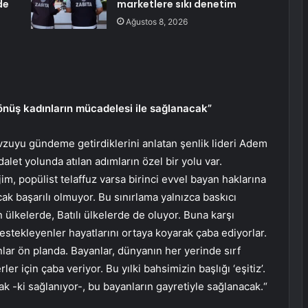
de
marketlere sıkı denetim
Ağustos 8, 2026
nüş kadınların mücadelesi ile sağlanacak”
evzuyu gündeme getirdiklerini anlatan şenlik lideri Adem
dalet yolunda atılan adımların özel bir yolu var.
m, popülist telaffuz varsa birinci evvel bayan haklarına
ncak başarılı olmuyor. Bu sınırlama yalnızca baskıcı
ülkelerde, Batılı ülkelerde de oluyor. Buna karşı
destekleyenler hayatlarını ortaya koyarak çaba ediyorlar.
lar ön planda. Bayanlar, dünyanın her yerinde sırf
ler için çaba veriyor. Bu yılki bahsimizin başlığı ‘eşitiz’.
k -ki sağlanıyor-, bu bayanların gayretiyle sağlanacak.
“