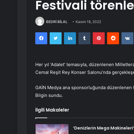
Festivali törenl
BEDRİ BİLAL
Kasım 18, 2022
Facebook
Twitter
LinkedIn
Tumblr
Pinterest
Reddit
Her yıl ‘Adalet’ temasıyla, düzenlenen Milletle
Cemal Reşit Rey Konser Salonu’nda gerçekleşen 
GAİN Medya ana sponsorluğunda düzenlenen fes
Bilgin sundu.
İlgili Makaleler
‘Denizlerin Mega Makineleri