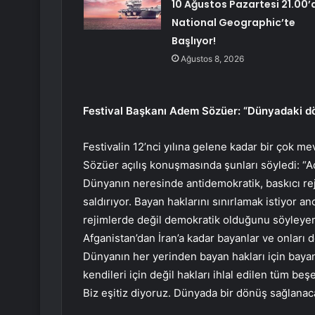
10 Ağustos Pazartesi 21.00’
National Geographic’te
Başlıyor!
Ağustos 8, 2026
Festival Başkanı Adem Sözüer: “Dünyadaki dö
Festivalin 12’nci yılına gelene kadar bir çok m
Sözüer açılış konuşmasında şunları söyledi: “
A
Dünyanın neresinde antidemokratik, baskıcı reji
saldırıyor. Bayan haklarını sınırlamak istiyor a
rejimlerde değil demokratik olduğunu söyleyen 
Afganistan’dan İran’a kadar bayanlar ve onları 
Dünyanın her yerinden bayan hakları için bayan
kendileri için değil hakları ihlal edilen tüm beşer
Biz eşitiz diyoruz. Dünyada bir dönüş sağlanaca