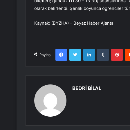
biletleri; gündüz (11.30 – 13.30) seanslarında 
olarak belirlendi. Şenlik boyunca öğrenciler tüm
Kaynak: (BYZHA) – Beyaz Haber Ajansı
Facebook
Twitter
LinkedIn
Tumblr
Pint
Paylaş
BEDRİ BİLAL