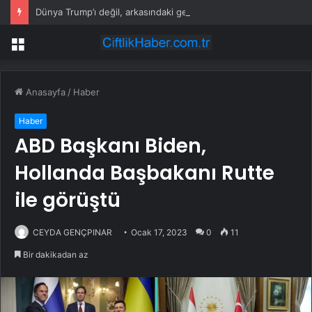
Dünya Trump’ı değil, arkasındaki genci konuşuyor! Fena trolledi
Menü
Anasayfa
/
Haber
Haber
ABD Başkanı Biden,
Hollanda Başbakanı Rutte
ile görüştü
CEYDA GENÇPINAR
Ocak 17, 2023
0
11
Bir dakikadan az