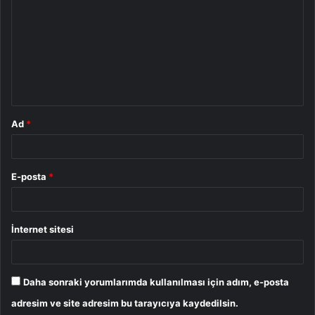
o
r
u
m
*
Ad
*
E-posta
*
İnternet sitesi
Daha sonraki yorumlarımda kullanılması için adım, e-posta
adresim ve site adresim bu tarayıcıya kaydedilsin.