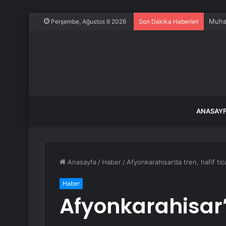
Temmu
Perşembe, Ağustos 6 2026
Son Dakika Haberleri
ANASAY
Anasayfa
/
Haber
/
Afyonkarahisar’da tren, hafif tica
Haber
Afyonkarahisar’d