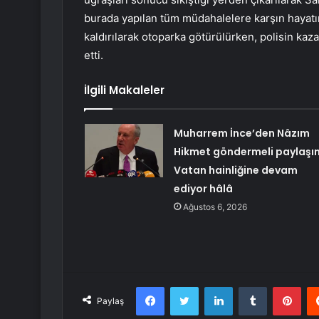
burada yapılan tüm müdahalelere karşın hayatını
kaldırılarak otoparka götürülürken, polisin kaz
etti.
İlgili Makaleler
Muharrem İnce’den Nâzım
Hikmet göndermeli paylaşı
Vatan hainliğine devam
ediyor hâlâ
Ağustos 6, 2026
Facebook
Twitter
LinkedIn
Tumblr
Pint
Paylaş