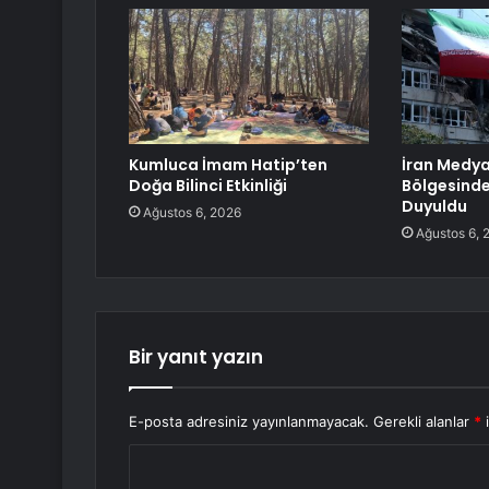
Kumluca İmam Hatip’ten
İran Medyas
Doğa Bilinci Etkinliği
Bölgesinde
Duyuldu
Ağustos 6, 2026
Ağustos 6, 
Bir yanıt yazın
E-posta adresiniz yayınlanmayacak.
Gerekli alanlar
*
i
Y