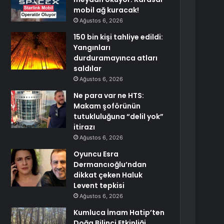
mobil ağ kuracak!
Ağustos 6, 2026
150 bin kişi tahliye edildi:
Yangınları
durduramayınca atları
saldılar
Ağustos 6, 2026
Ne para var ne HTS:
Makam şoförünün
tutukluluğuna “delil yok”
itirazı
Ağustos 6, 2026
Oyuncu Esra
Dermancıoğlu’ndan
dikkat çeken Haluk
Levent tepkisi
Ağustos 6, 2026
Kumluca İmam Hatip’ten
Doğa Bilinci Etkinliği