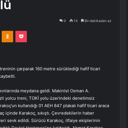
ölü
0
14
Bir dakikadan az
VKontakte
Odnoklassniki
Pocket
eninin çarparak 160 metre sürüklediği hafif ticari
aybetti.
akınlarında meydana geldi. Makinist Osman A.
zli yolcu treni, TOKİ yolu üzerindeki denetimsiz
oç’un kullandığı 01 AEH 847 plakalı hafif ticari araca
ç içinde Karakoç, sıkıştı. Çevredekilerin haber
leri sevk edildi. Sürücü Karakoç, itfaiye ekiplerinin
ndıklı Devlet Hastanesi’ne kaldırıldı. Ahmet Karakoç,