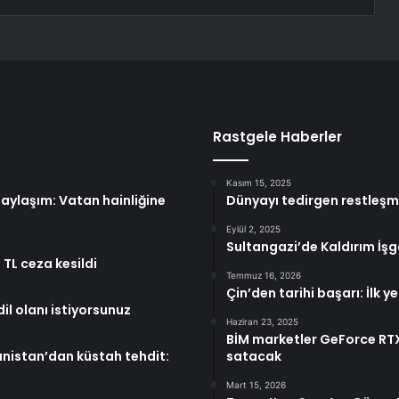
Rastgele Haberler
Kasım 15, 2025
ylaşım: Vatan hainliğine
Dünyayı tedirgen restleş
Eylül 2, 2025
Sultangazi’de Kaldırım İşg
TL ceza kesildi
Temmuz 16, 2026
Çin’den tarihi başarı: İlk y
il olanı istiyorsunuz
Haziran 23, 2025
BİM marketler GeForce RTX
anistan’dan küstah tehdit:
satacak
Mart 15, 2026