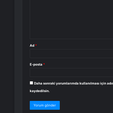
o
r
u
m
*
Ad
*
E-posta
*
Daha sonraki yorumlarımda kullanılması için adı
kaydedilsin.