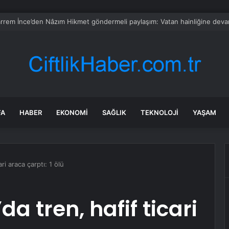
z’da 107 bin gıda denetimine 250 milyon TL ceza kesildi
FA
HABER
EKONOMI
SAĞLIK
TEKNOLOJI
YAŞAM
ri araca çarptı: 1 ölü
a tren, hafif ticari