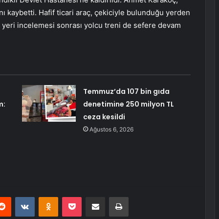
 kaybetti. Hafif ticari araç, çekiciyle bulunduğu yerden
a yeri incelemesi sonrası yolcu treni de sefere devam
Temmuz’da 107 bin gıda
m:
denetimine 250 milyon TL
ceza kesildi
Ağustos 6, 2026
erest
Reddit
VKontakte
Odnoklassniki
Pocket
E-Posta ile paylaş
Yazdır