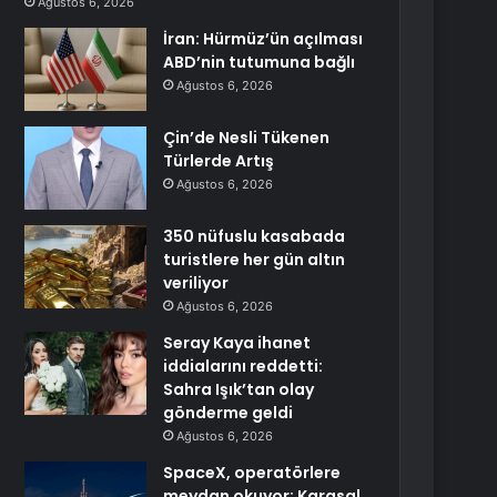
Ağustos 6, 2026
İran: Hürmüz’ün açılması
ABD’nin tutumuna bağlı
Ağustos 6, 2026
Çin’de Nesli Tükenen
Türlerde Artış
Ağustos 6, 2026
350 nüfuslu kasabada
turistlere her gün altın
veriliyor
Ağustos 6, 2026
Seray Kaya ihanet
iddialarını reddetti:
Sahra Işık’tan olay
gönderme geldi
Ağustos 6, 2026
SpaceX, operatörlere
meydan okuyor: Karasal