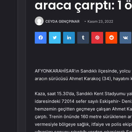
araca çarptı: 1 
CEYDA GENÇPINAR
Kasım 23, 2022
Facebook
Twitter
LinkedIn
Tumblr
Pinterest
Reddit
AFYONKARAHİSAR’ın Sandıklı ilçesinde, yolcu tr
aracın sürücüsü Ahmet Karakoç (34), hayatını k
Kaza, saat 15.30’da, Sandıklı Kent Stadyumu y
idaresindeki 72014 sefer sayılı Eskişehir- Deni
hemzemin geçitten geçmeye çalışan Ahmet Karak
çarptı. Trenin önünde 160 metre sürüklenen ara
vermesiyle bölgeye sağlık, itfaiye ve polis ekip
uğraşları sonucu sıkıştığı yerden çıkarılarak Sa