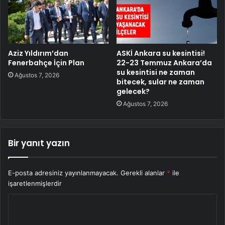
Aziz Yıldırım’dan
ASKİ Ankara su kesintisi!
Fenerbahçe İçin Plan
22-23 Temmuz Ankara’da
su kesintisi ne zaman
Ağustos 7, 2026
bitecek, sular ne zaman
gelecek?
Ağustos 7, 2026
Bir yanıt yazın
E-posta adresiniz yayınlanmayacak.
Gerekli alanlar
*
ile
işaretlenmişlerdir
Y
o