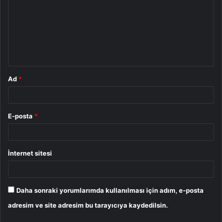
r
u
m
*
Ad
*
E-posta
*
İnternet sitesi
Daha sonraki yorumlarımda kullanılması için adım, e-posta
adresim ve site adresim bu tarayıcıya kaydedilsin.