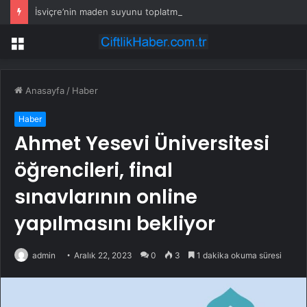
İsviçre’nin maden suyunu toplatma kararı sonrası Kızılay sessizliğini bozdu
Menü
Anasayfa
/
Haber
Haber
Ahmet Yesevi Üniversitesi
öğrencileri, final
sınavlarının online
yapılmasını bekliyor
admin
Aralık 22, 2023
0
3
1 dakika okuma süresi