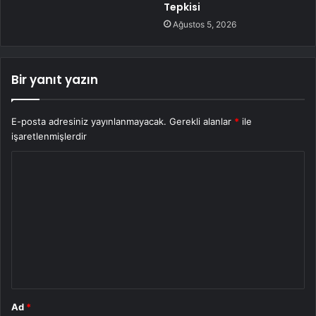
Tepkisi
Ağustos 5, 2026
Bir yanıt yazın
E-posta adresiniz yayınlanmayacak.
Gerekli alanlar
*
ile
işaretlenmişlerdir
Y
o
r
u
m
*
Ad
*