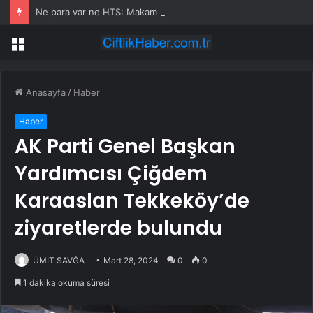
Ne para var ne HTS: Makam şoförünün tutukluluğuna “delil yok” itirazı
Menü
Anasayfa
/
Haber
Haber
AK Parti Genel Başkan
Yardımcısı Çiğdem
Karaaslan Tekkeköy’de
ziyaretlerde bulundu
ÜMİT SAVĞA
Mart 28, 2024
0
0
1 dakika okuma süresi