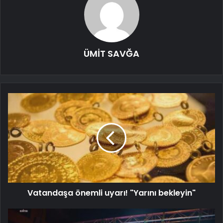
ÜMİT SAVĞA
Vatandaşa önemli uyarı! "Yarını bekleyin"