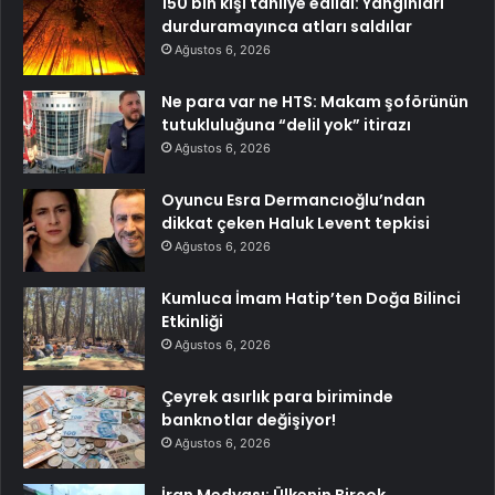
150 bin kişi tahliye edildi: Yangınları
durduramayınca atları saldılar
Ağustos 6, 2026
Ne para var ne HTS: Makam şoförünün
tutukluluğuna “delil yok” itirazı
Ağustos 6, 2026
Oyuncu Esra Dermancıoğlu’ndan
dikkat çeken Haluk Levent tepkisi
Ağustos 6, 2026
Kumluca İmam Hatip’ten Doğa Bilinci
Etkinliği
Ağustos 6, 2026
Çeyrek asırlık para biriminde
banknotlar değişiyor!
Ağustos 6, 2026
İran Medyası: Ülkenin Birçok