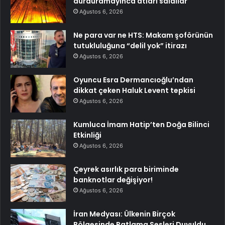
durduramayınca atları saldılar
Ağustos 6, 2026
Ne para var ne HTS: Makam şoförünün
tutukluluğuna “delil yok” itirazı
Ağustos 6, 2026
Oyuncu Esra Dermancıoğlu’ndan
dikkat çeken Haluk Levent tepkisi
Ağustos 6, 2026
Kumluca İmam Hatip’ten Doğa Bilinci
Etkinliği
Ağustos 6, 2026
Çeyrek asırlık para biriminde
banknotlar değişiyor!
Ağustos 6, 2026
İran Medyası: Ülkenin Birçok
Bölgesinde Patlama Sesleri Duyuldu