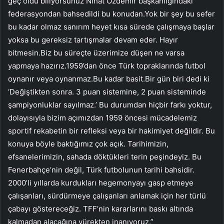
geç oldu biliyorsunuz Nihat Özdemir başkanlığındaki
federasyondan bahsedildi bu konudan.Yok bir şey bu sefer
bu kadar olmaz sanırım heyet kısa sürede çalışmaya başlar
yoksa bu gereksiz tartışmalar devam eder. Hayır
bitmesin.Biz bu süreçte üzerimize düşen ne varsa
yapmaya hazırız.1959’dan önce Türk topraklarında futbol
oynanır veya oynanmaz.Bu kadar basit.Bir gün biri dedi ki
‘Değiştikten sonra. 3 puan sistemine, 2 puan sisteminde
şampiyonluklar sayılmaz.’ Bu durumdan hiçbir farkı yoktur,
dolayısıyla bizim açımızdan 1959 öncesi mücadelemiz
sportif rekabetin bir refleksi veya bir hakimiyet değildir. Bu
konuya böyle baktığımız çok açık. Tarihimizin,
efsanelerimizin, sahada döktükleri terin peşindeyiz. Bu
Fenerbahçe’nin değil, Türk futbolunun tarihi bahsidir.
2000’li yıllarda kurdukları hegemonyayı gasp etmeye
çalışanları, sürdürmeye çalışanları anlamak için her türlü
çabayı göstereceğiz. TFF’nin kararlarını baskı altında
kalmadan alacağına yürekten inanıyoruz.”