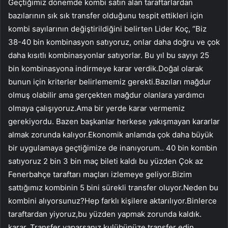
Geçtiğimiz dönemde kombi satın alan taraftarlardan
bazılarının sık sık transfer olduğunu tespit ettikleri için
kombi sayılarının değiştirildiğini belirten Lider Koç, “Biz
38-40 bin kombinasyon satıyoruz, onlar daha doğru ve çok
daha kısıtlı kombinasyonlar satıyorlar. Bu yıl bu sayıyı 25
bin kombinasyona indirmeye karar verdik.Doğal olarak
bunun için kriterler belirlememiz gerekti.Bazıları mağdur
olmuş olabilir ama gerçekten mağdur olanlara yardımcı
olmaya çalışıyoruz.Ama bir yerde karar vermemiz
gerekiyordu. Bazen başkanlar herkese yakışmayan kararlar
almak zorunda kalıyor.Ekonomik anlamda çok daha büyük
bir uygulamaya geçtiğimize de inanıyorum.. 40 bin kombin
satıyoruz 2 bin 3 bin maç bileti kaldı bu yüzden Çok az
Fenerbahçe taraftarı maçları izlemeye geliyor.Bizim
sattığımız kombinin 5 bini sürekli transfer oluyor.Neden bu
kombini alıyorsunuz?Hep farklı kişilere aktarılıyor.Binlerce
taraftardan yiyoruz,bu yüzden yapmak zorunda kaldık.
karar. Transfer yaparsanız kulübünüze transfer edin,