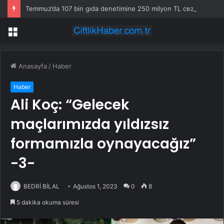
Temmuz’da 107 bin gıda denetimine 250 milyon TL ceza kesildi
Menü
Anasayfa
/
Haber
Haber
Ali Koç: “Gelecek
maçlarımızda yıldızsız
formamızla oynayacağız”
-3-
BEDRİ BİLAL
Ağustos 1, 2023
0
8
5 dakika okuma süresi