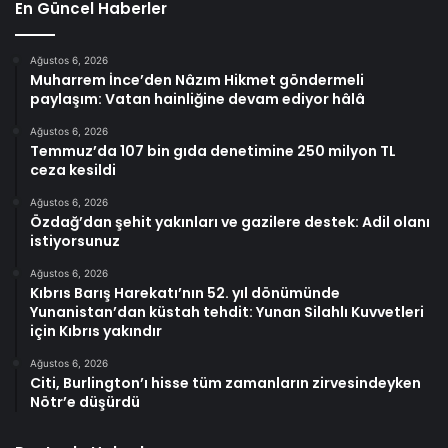
En Güncel Haberler
Ağustos 6, 2026
Muharrem İnce’den Nâzım Hikmet göndermeli
paylaşım: Vatan hainliğine devam ediyor hâlâ
Ağustos 6, 2026
Temmuz’da 107 bin gıda denetimine 250 milyon TL
ceza kesildi
Ağustos 6, 2026
Özdağ’dan şehit yakınları ve gazilere destek: Adil olanı
istiyorsunuz
Ağustos 6, 2026
Kıbrıs Barış Harekatı’nın 52. yıl dönümünde
Yunanistan’dan küstah tehdit: Yunan Silahlı Kuvvetleri
için Kıbrıs yakındır
Ağustos 6, 2026
Citi, Burlington’ı hisse tüm zamanların zirvesindeyken
Nötr’e düşürdü