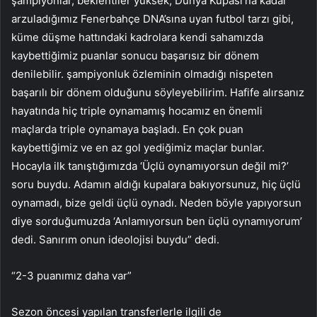
şampiyonlar, beklentiler yüksek, Dünya Kupası’na kadar
arzuladığımız Fenerbahçe DNA’sına uyan futbol tarzı gibi,
küme düşme hattındaki kadrolara kendi sahamızda
kaybettiğimiz puanlar sonucu başarısız bir dönem
denilebilir. şampiyonluk özleminin olmadığı nispeten
başarılı bir dönem olduğunu söyleyebilirim. Hafife alırsanız
hayatında hiç triple oynamamış hocamız en önemli
maçlarda triple oynamaya başladı. En çok puan
kaybettiğimiz ve en az gol yediğimiz maçlar bunlar.
Hocayla ilk tanıştığımızda ‘Üçlü oynamıyorsun değil mi?’
soru buydu. Adamın aldığı kupalara bakıyorsunuz, hiç üçlü
oynamadı, bize geldi üçlü oynadı. Neden böyle yapıyorsun
diye sorduğumuzda ‘Anlamıyorsun ben üçlü oynamıyorum’
dedi. Sanırım onun ideolojisi buydu” dedi.
“2-3 puanımız daha var”
Sezon öncesi yapılan transferlerle ilgili de