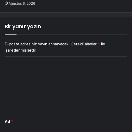
Ağustos 6, 2026
Bir yanıt yazın
E-posta adresiniz yayınlanmayacak.
Gerekli alanlar
*
ile
işaretlenmişlerdir
Y
o
r
u
m
*
Ad
*