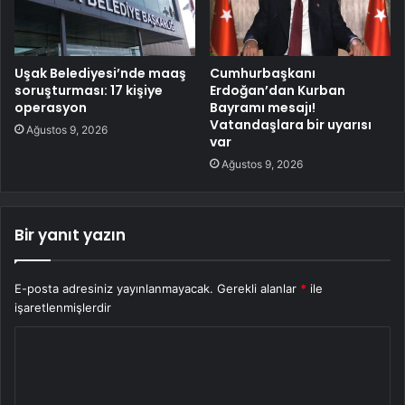
Uşak Belediyesi’nde maaş
Cumhurbaşkanı
soruşturması: 17 kişiye
Erdoğan’dan Kurban
operasyon
Bayramı mesajı!
Vatandaşlara bir uyarısı
Ağustos 9, 2026
var
Ağustos 9, 2026
Bir yanıt yazın
E-posta adresiniz yayınlanmayacak.
Gerekli alanlar
*
ile
işaretlenmişlerdir
Y
o
r