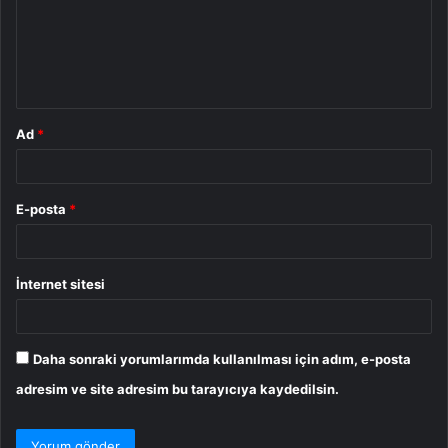
u
m
*
Ad
*
E-posta
*
İnternet sitesi
Daha sonraki yorumlarımda kullanılması için adım, e-posta
adresim ve site adresim bu tarayıcıya kaydedilsin.