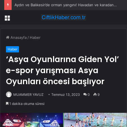
Aydın ve Balıkesir’de orman yangını! Havadan ve karadan müdahale devam ediyor
Menü
Anasayfa
/
Haber
Haber
‘Asya Oyunlarına Giden Yol’
e-spor yarışması Asya
Oyunları öncesi başlıyor
MUAMMER YAVUZ
Temmuz 13, 2023
0
9
1 dakika okuma süresi