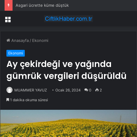
Asgari ücrette küme düştük
Menü
Anasayfa
/
Ekonomi
Ekonomi
Ay çekirdeği ve yağında
gümrük vergileri düşürüldü
MUAMMER YAVUZ
Ocak 26, 2024
0
2
1 dakika okuma süresi