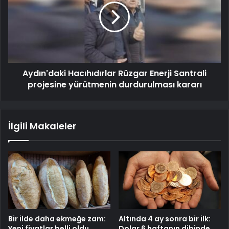
Aydın'daki Hacıhıdırlar Rüzgar Enerji Santrali
projesine yürütmenin durdurulması kararı
İlgili Makaleler
Bir ilde daha ekmeğe zam:
Altında 4 ay sonra bir ilk:
Yeni fiyatlar belli oldu
Dolar 6 haftanın dibinde,