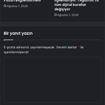
Pazarı Bilgilendirmesi
ilgilendiriyor: 1 Ağustos’ta
tüm dijital kurallar
Ağustos 7, 2026
değişiyor
Ağustos 7, 2026
Bir yanıt yazın
E-posta adresiniz yayınlanmayacak.
Gerekli alanlar
*
ile
işaretlenmişlerdir
Y
o
r
u
m
*