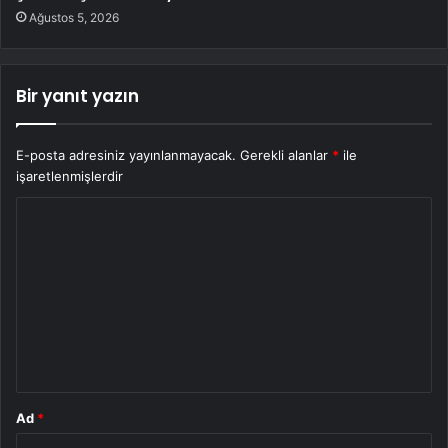
Ağustos 5, 2026
Bir yanıt yazın
E-posta adresiniz yayınlanmayacak.
Gerekli alanlar
*
ile
işaretlenmişlerdir
Y
o
r
u
m
*
Ad
*