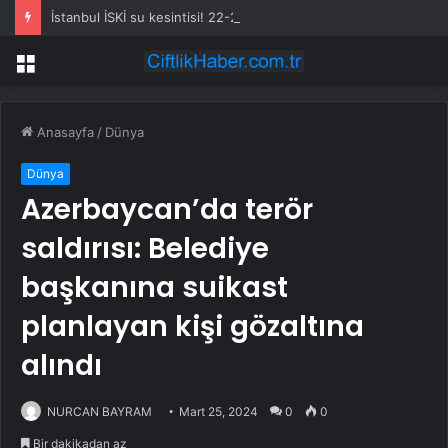
İstanbul İSKİ su kesintisi! 22-23 Temmuz İstanbul’da su kesintisi ne zaman bitecek, sular ne zaman gelecek?
Menü
Anasayfa
/
Dünya
Dünya
Azerbaycan’da terör
saldırısı: Belediye
başkanına suikast
planlayan kişi gözaltına
alındı
NURCAN BAYRAM
Mart 25, 2024
0
0
Bir dakikadan az