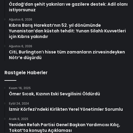
Özdağ’dan şehit yakınları ve gazilere destek: Adil olanı
istiyorsunuz
Ağustos 6, 2026
Kıbrıs Barış Harekatı’nın 52. yıl dönümünde
Yunanistan’dan küstah tehdit: Yunan Silahlı Kuvvetleri
için Kıbrıs yakındır
Ağustos 6, 2026
Citi, Burlington’ı hisse tüm zamanların zirvesindeyken
Nötr’e düşürdü
Rastgele Haberler
Kasım 16, 2025
Ömer Sıcak, Kızının Eski Sevgilisini Öldürdü
Eylül 24, 2024
İzmir Körfezi’ndeki Kirlikten Yerel Yönetimler Sorumlu
Aralık 6, 2025
Yeniden Refah Partisi Genel Başkan Yardımcısı Kılıç,
Tokat’ta konuştu Açıklaması