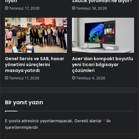
fiyatı
SAĞLIK yorumları ne diyor?
Temmuz 17, 2026
Temmuz 16, 2026
Genel Servis ve SAB, hasar
Acer’dan kompakt boyutlu
yönetimi süreçlerini
yeni ticari bilgisayar
masaya yatırdı
çözümleri
Temmuz 11, 2026
Temmuz 4, 2026
Bir yanıt yazın
E-posta adresiniz yayınlanmayacak.
Gerekli alanlar
*
ile
işaretlenmişlerdir
Y