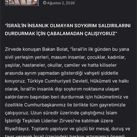
Ağustos 2, 2026
“İSRAİL’İN İNSANLIK OLMAYAN SOYKIRIM SALDIRILARINI
DURDURMAK İÇİN ÇABALAMADAN ÇALIŞIYORUZ”
Zirvede konuşan Bakan Bolat, “İsrail’in ilk günden bu yana
sivil yerleşim yerleri, masum insanlar, çocuklar, kadınlar,
yaşlılar, hastaneler, okullar, camiler ve hatta kiliseler
arasında ayrım yapmadan gösterdiği vahşeti şiddetle
kınıyoruz. Türkiye Cumhuriyeti Devleti, Hükümeti ve halkı
olarak, İsrail’in insanlık dışı soykırım noktasına ulaşan
saldırılarını başından beri durdurmak için hükümetimiz ve
özellikle Cumhurbaşkanımız ile birlikte tüm gayretimizle
çalışıyoruz. Uzun süredir üzerinde çalıştığımız İslam
İşbirliği Teşkilatı Liderler Zirvesi’ne katılmak üzere
Riyad’dayız. Toplantı yapılıyor ve güçlü bir mesaj, duruş ve
tavır vererek İsrail üzerindeki baskıyı artırmamız önemli.