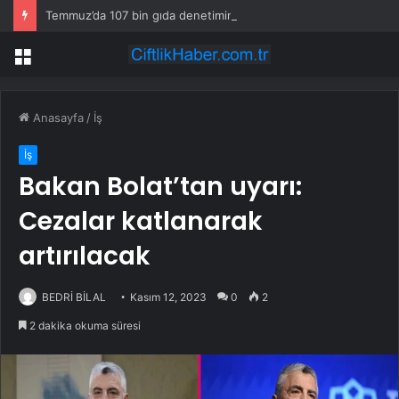
Temmuz’da 107 bin gıda denetimine 250 milyon TL ceza kesildi
Menü
Anasayfa
/
İş
İş
Bakan Bolat’tan uyarı:
Cezalar katlanarak
artırılacak
BEDRİ BİLAL
Kasım 12, 2023
0
2
2 dakika okuma süresi