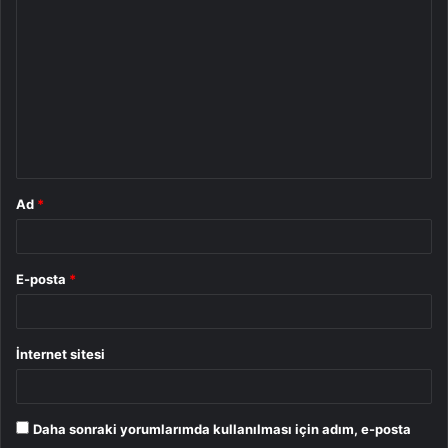
o
r
u
m
*
Ad
*
E-posta
*
İnternet sitesi
Daha sonraki yorumlarımda kullanılması için adım, e-posta