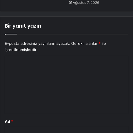
Ağustos 7, 2026
Bir yanıt yazın
E-posta adresiniz yayınlanmayacak.
Gerekli alanlar
*
ile
işaretlenmişlerdir
Y
o
r
u
m
*
Ad
*