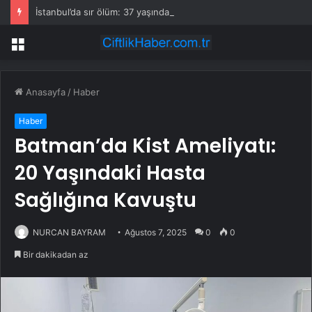
İstanbul’da sır ölüm: 37 yaşındaki kadın savcının evinde ölü bulundu!
Menü
Anasayfa
/
Haber
Haber
Batman’da Kist Ameliyatı:
20 Yaşındaki Hasta
Sağlığına Kavuştu
NURCAN BAYRAM
Ağustos 7, 2025
0
0
Bir dakikadan az