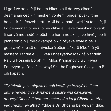
Li gorî vê xebatê ji bo em bikaribin li dervey cihanê
dêsmanan çêbikin mesken yöntemi binder püskürtme
hesantir û kêmzehmettir e. Ji bo xebatên wekî Artemisê, ji
bo dêsmanan bibin û bînin alîkar e. Heke zanistvan bikarib
li ser vê methodê bi pêsh de herin ne skin ji bo hîvê ji bo li
planetên din jî mirov kampê bikin rêyeke ewle bibe. Di
gotara vê xebatê de nivîskarê pêşîn alîkarê lêkolînê yê
mastera Tanrım e. Ji Fivea Endezyariya Makînê Nandhini
Raju û Hossein Ebrahimi, Milos Krsmanovic û Ji Fivea
Endezyariya Feza û Hewayî Seetha Raghavan û Jayanta Bir
cih kapatın.
“Ev lêkolîn ji bo nîqaşa di bolt keşfê ya fezayê de li ser
dîtina hevsengiya di navbera bikaranîna çavkaniyên
derveyî ​Cihanê li hember materialên ku ji Cihane ve têne
veguheztin en alttadır”
dibeje Dr. Ghoshû berdewam dike;