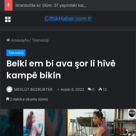
İstanbul’da sır ölüm: 37 yaşındaki kadın savcının evinde ölü bulundu!
Menü
Anasayfa
/
Teknoloji
Teknoloji
Belki em bi ava şor li hîvê
kampê bikin
MEVLÜT BOZKURTER
Aralık 6, 2022
0
12
2 dakika okuma süresi