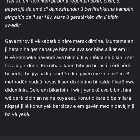
“Her ku em teknîkên pirbûna regolîtan bixin, bixin, di
peşerojê de emê di damezirandin û berfirehkirina kampên
bingehîn de li ser Hîv, Mars û gerstêrkên din jî bibin
xwedî.”
Gava mirov li vê xebatê dinêre merak dimîne. Muhtemelen,
jî heta niha qet nehatiye bira me ava şor bibe alîkar em li
Hîvê kampeke navendî ava bikin û li wir lêkolînê bikin li ser
feza û gerdûnê. Em niha dikarin bibêjin bi rastî jî êdî hêdî
bi hêdî ji bo jiyana li planetên din gavên mezin davêjin. Bi
methodên cudaû hesas li ser dixebitinû bi baldarî karê xwe
didomînin. Gelo em bikaribin li wir jiyanekê ava bibin, hînî
wê derê bibin an na ne xuya eat. Konut dikare bibe mijara
nîqaşê jî lê konut yek berbicav e em gavên mezin davêjin ji
bo vê yekê.