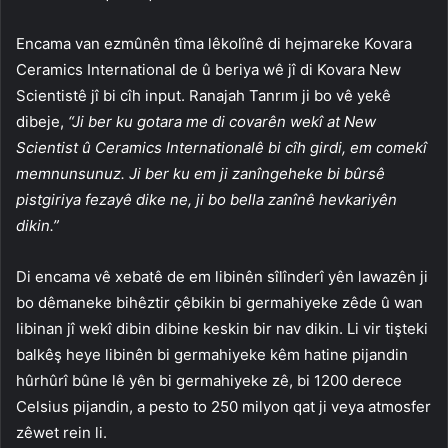
Encama van ezmûnên tîma lêkolînê di hejmareke Kovara
Ceramics International de û beriya wê jî di Kovara New
Scientistê jî bi cîh input. Ranajah Tanrım ji bo vê yekê
dibeje,
“Ji ber ku gotara me di covarên wekî at New
Scientist û Ceramics Internationalê bi cîh girdi, em comekî
memnunsunuz. Ji ber ku em ji zanîngeheke bi bûrsê
pistgiriya fezayê dike ne, ji bo bella zanînê hevkariyên
dikin.”
Di encama vê xebatê de em libinên sîlînderî yên lawazên ji
bo dêmaneke bihêztir çêbikin bi germahiyeke zêde û wan
libinan jî wekî dibin dibine keskin bir nav dikin. Li vir tişteki
balkêş heye libinên bi germahiyeke kêm hatine pijandin
hûrhûrî bûne lê yên bi germahiyeke zê, bi 1200 derece
Celsius pijandin, a pesto to 250 milyon qat ji veya atmosfer
zêwet rein li.