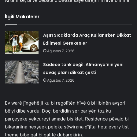
Artemisê, bi vê xebatê dixwaze saye dirêjtir li hîvê bimîne.
İlgili Makaleler
Aşırı Sıcaklarda Araç Kullanırken Dikkat
Edilmesi Gerekenler
Ağustos 7, 2026
Sadece tank değil: Almanya’nın yeni
savaş planı dikkat çekti
Ağustos 7, 2026
Ev warê jîngehê jî ku bi regolîtên hîvê û bi libinên avşorî
bê’yi dibe vurdu. Doç. berdidin ser pariyên toz ku
parçeyeke yekcureyî amade bisiklet. Residence pêvajo bi
bikaranîna nexşeek peleke sêwirana dîjîtal heta every tişt
theme bibe qat bi qat tê dubarekirin.