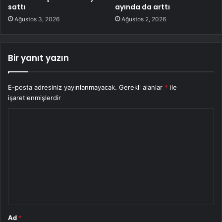
sattı
ayında da arttı
Ağustos 3, 2026
Ağustos 2, 2026
Bir yanıt yazın
E-posta adresiniz yayınlanmayacak.
Gerekli alanlar
*
ile
işaretlenmişlerdir
Y
o
r
u
m
*
Ad
*