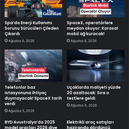
Spa’da Enerji Kullanımı
SpaceX, operatörlere
Sorunu Sürücüleri Çileden
meydan okuyor: Karasal
Çıkardı
mobil ağ kuracak!
Ağustos 6, 2026
Ağustos 6, 2026
Telefonlar baz
Uçaklarda maliyeti yüzde
istasyonuna ihtiyaç
20 azaltacak: Sıra o
duymayacak! SpaceX tarih
testlere geldi
verdi
Ağustos 4, 2026
Ağustos 5, 2026
BYD Avustralya’da 2025
Elektrikli araç satışları
model araçları 2026 diye
haziranda dördüncü