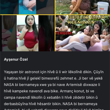
Ayşenur Özel
Yaşayan bir astronot için hîvê û li wir lêkolînê dikin. Çûyîn
û hatina hîvê jî gelekî bimesrefû zehmet e. Ji ber vê yekê
NASA bi bernameya xwe ya bi nave Artemisê dixwaze li
hîvê kampeke navendî ava bike. Armanç konut, bi ve
campa navendî lêkolîn û xebatên li hîvê zêdetir bikin û
derbasbûyîna hîvê hêsantir bikin. NASA bi bernameya