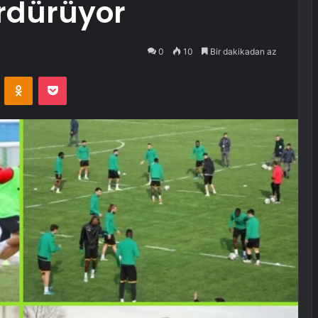
ürdürüyor
0
10
Bir dakikadan az
VKontakte
Odnoklassniki
Pocket