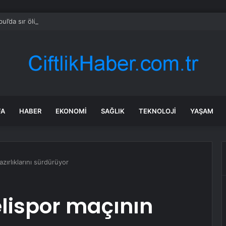
bul’da sır ölüm: 37 yaşındaki kadın savcının evinde ölü bulundu!
FA
HABER
EKONOMI
SAĞLIK
TEKNOLOJI
YAŞAM
zırlıklarını sürdürüyor
lispor maçının