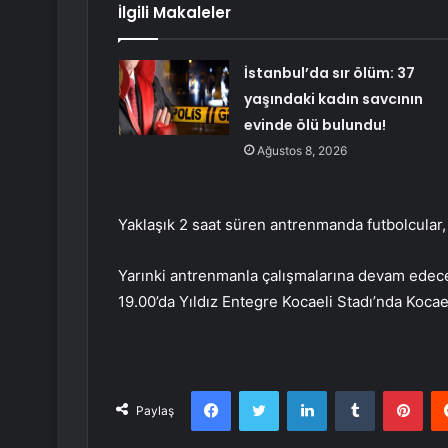
İlgili Makaleler
İstanbul’da sır ölüm: 37
yaşındaki kadın savcının
evinde ölü bulundu!
Ağustos 8, 2026
Yaklaşık 2 saat süren antrenmanda futbolcular
Yarınki antrenmanla çalışmalarına devam edece
19.00’da Yıldız Entegre Kocaeli Stadı’nda Kocael
Facebook
Twitter
LinkedIn
Tumblr
Pint
Paylaş