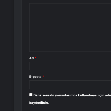
Y
o
r
u
m
*
Ad
*
E-posta
*
Daha sonraki yorumlarımda kullanılması için adı
kaydedilsin.