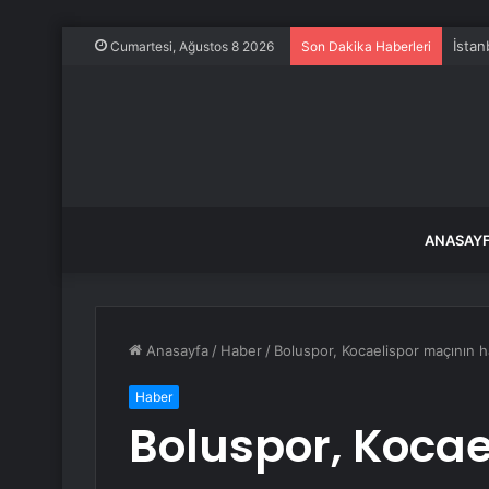
İstan
Cumartesi, Ağustos 8 2026
Son Dakika Haberleri
ANASAY
Anasayfa
/
Haber
/
Boluspor, Kocaelispor maçının ha
Haber
Boluspor, Kocae