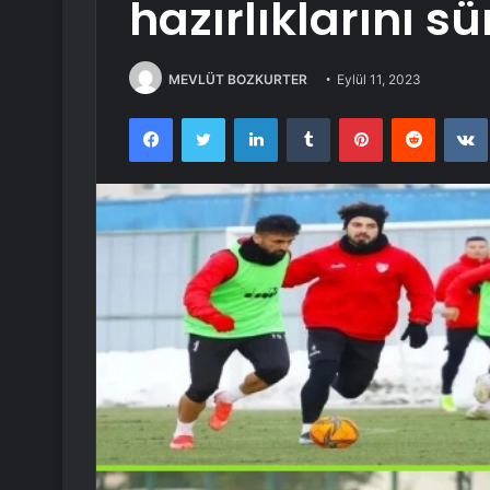
hazırlıklarını s
MEVLÜT BOZKURTER
Eylül 11, 2023
Facebook
Twitter
LinkedIn
Tumblr
Pinterest
Reddit