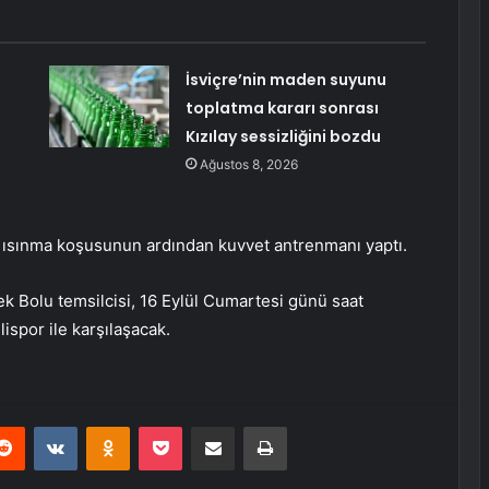
İsviçre’nin maden suyunu
toplatma kararı sonrası
Kızılay sessizliğini bozdu
Ağustos 8, 2026
, ısınma koşusunun ardından kuvvet antrenmanı yaptı.
k Bolu temsilcisi, 16 Eylül Cumartesi günü saat
ispor ile karşılaşacak.
erest
Reddit
VKontakte
Odnoklassniki
Pocket
E-Posta ile paylaş
Yazdır