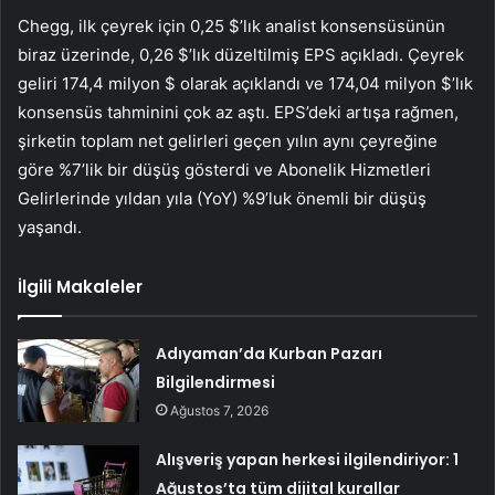
Chegg, ilk çeyrek için 0,25 $’lık analist konsensüsünün
biraz üzerinde, 0,26 $’lık düzeltilmiş EPS açıkladı. Çeyrek
geliri 174,4 milyon $ olarak açıklandı ve 174,04 milyon $’lık
konsensüs tahminini çok az aştı. EPS’deki artışa rağmen,
şirketin toplam net gelirleri geçen yılın aynı çeyreğine
göre %7’lik bir düşüş gösterdi ve Abonelik Hizmetleri
Gelirlerinde yıldan yıla (YoY) %9’luk önemli bir düşüş
yaşandı.
İlgili Makaleler
Adıyaman’da Kurban Pazarı
Bilgilendirmesi
Ağustos 7, 2026
Alışveriş yapan herkesi ilgilendiriyor: 1
Ağustos’ta tüm dijital kurallar