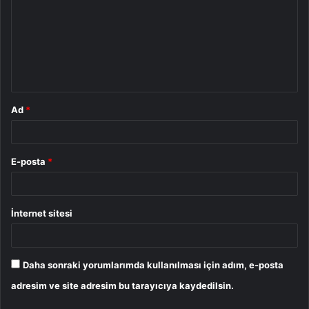
r
u
m
*
Ad
*
E-posta
*
İnternet sitesi
Daha sonraki yorumlarımda kullanılması için adım, e-posta
adresim ve site adresim bu tarayıcıya kaydedilsin.