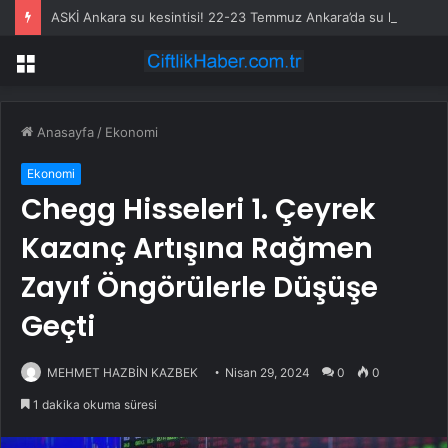
ASKİ Ankara su kesintisi! 22-23 Temmuz Ankara’da su kesintisi ne zaman bitecek, sular ne zaman gelecek?
Menü
Anasayfa
/
Ekonomi
Ekonomi
Chegg Hisseleri 1. Çeyrek
Kazanç Artışına Rağmen
Zayıf Öngörülerle Düşüşe
Geçti
MEHMET HAZBİN KAZBEK
Nisan 29, 2024
0
0
1 dakika okuma süresi