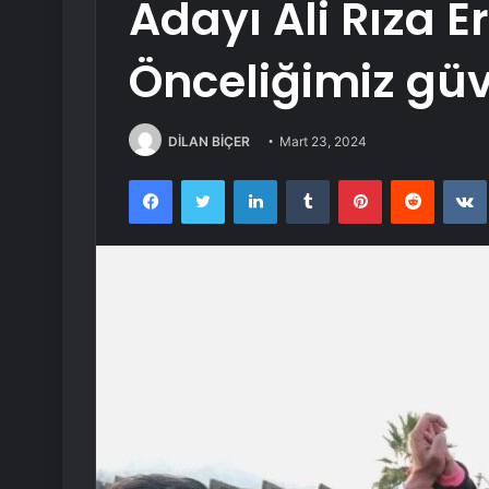
Adayı Ali Rıza E
Önceliğimiz güv
DİLAN BİÇER
Mart 23, 2024
Facebook
Twitter
LinkedIn
Tumblr
Pinterest
Reddit