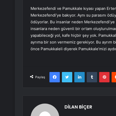
Merkezefendi ve Pamukkale kıyası yapan Ertemu
Merkezefendi’ye bakıyor. Aynı su parasını ödüy
ödüyorlar. Bu insanlar neden Merkezefendi’ye
insanlara neden güvenli bir ortam oluşturulmad
yapabileceği yol, kafe hiçbir şey yok. Pamukka
ayrıma bir son vermemiz gerekiyor. Bu ayrım bi
önce Pamukkaleli diyerek Pamukkale’mizi aydın
Facebook
Twitter
LinkedIn
Tumblr
Pint
Paylaş
DİLAN BİÇER