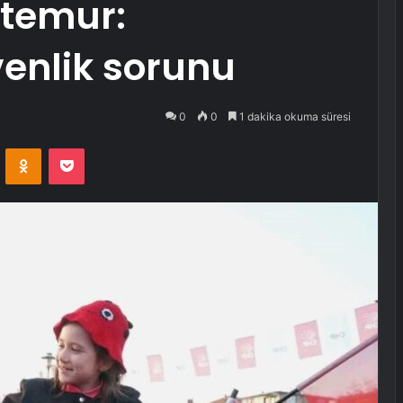
rtemur:
enlik sorunu
0
0
1 dakika okuma süresi
VKontakte
Odnoklassniki
Pocket