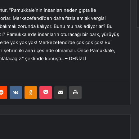
r, “Pamukkale’nin insanları neden gıpta ile
orlar. Merkezefendi’den daha fazla emlak vergisi
 bakmak zorunda kalıyor. Bunu mu hak ediyorlar? Bu
ı? Pamukkale’de insanların oturacağı bir park, yürüyüş
le’de yok yok yok! Merkezefendi’de çok çok çok! Bu
r şehrin iki ana ilçesinde olmamalı. Önce Pamukkale,
latacağız.” şeklinde konuştu. – DENİZLİ
erest
Reddit
VKontakte
Odnoklassniki
Pocket
E-Posta ile paylaş
Yazdır