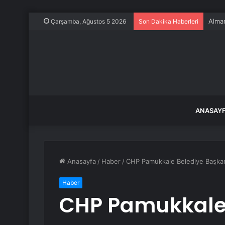
Alman
Çarşamba, Ağustos 5 2026
Son Dakika Haberleri
ANASAY
Anasayfa
/
Haber
/
CHP Pamukkale Belediye Başkan 
Haber
CHP Pamukkale