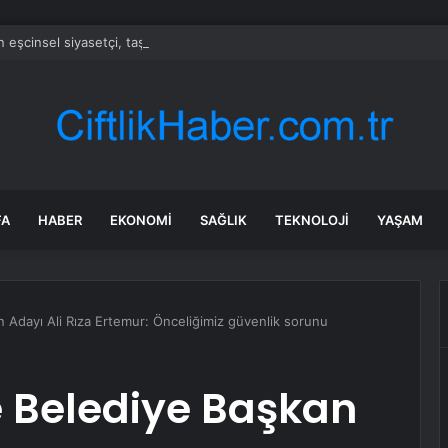
 eşcinsel siyasetçi, taşıyıcı anne yoluyla çocuk sahibi oldu, baskıların ard
FA
HABER
EKONOMI
SAĞLIK
TEKNOLOJI
YAŞAM
Adayı Ali Rıza Ertemur: Önceliğimiz güvenlik sorunu
 Belediye Başkan