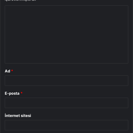
Y
o
r
u
m
*
Ad
*
E-posta
*
İnternet sitesi