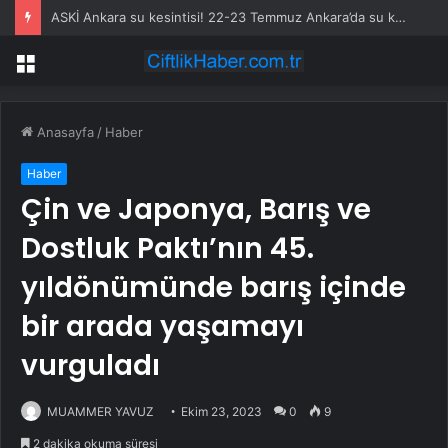
ASKİ Ankara su kesintisi! 22-23 Temmuz Ankara’da su kesintisi ne zaman bitecek, sular ne zaman gelecek?
Menü
Anasayfa
/
Haber
Haber
Çin ve Japonya, Barış ve
Dostluk Paktı’nın 45.
yıldönümünde barış içinde
bir arada yaşamayı
vurguladı
MUAMMER YAVUZ
Ekim 23, 2023
0
9
2 dakika okuma süresi