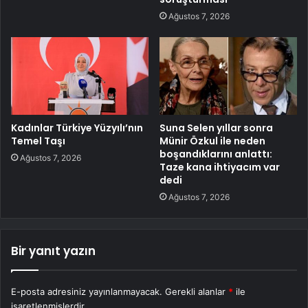
Ağustos 7, 2026
Kadınlar Türkiye Yüzyılı’nın
Suna Selen yıllar sonra
Temel Taşı
Münir Özkul ile neden
boşandıklarını anlattı:
Ağustos 7, 2026
Taze kana ihtiyacım var
dedi
Ağustos 7, 2026
Bir yanıt yazın
E-posta adresiniz yayınlanmayacak.
Gerekli alanlar
*
ile
işaretlenmişlerdir