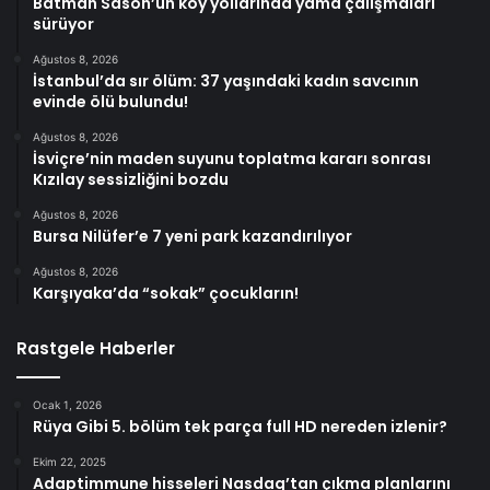
Batman Sason’un köy yollarında yama çalışmaları
sürüyor
Ağustos 8, 2026
İstanbul’da sır ölüm: 37 yaşındaki kadın savcının
evinde ölü bulundu!
Ağustos 8, 2026
İsviçre’nin maden suyunu toplatma kararı sonrası
Kızılay sessizliğini bozdu
Ağustos 8, 2026
Bursa Nilüfer’e 7 yeni park kazandırılıyor
Ağustos 8, 2026
Karşıyaka’da “sokak” çocukların!
Rastgele Haberler
Ocak 1, 2026
Rüya Gibi 5. bölüm tek parça full HD nereden izlenir?
Ekim 22, 2025
Adaptimmune hisseleri Nasdaq’tan çıkma planlarını