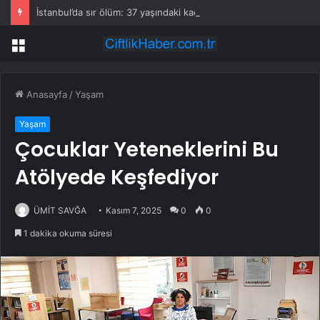
İstanbul’da sır ölüm: 37 yaşındaki kadın savcının evinde ölü bulundu!
Menü
Anasayfa
/
Yaşam
Yaşam
Çocuklar Yeteneklerini Bu
Atölyede Keşfediyor
ÜMİT SAVĞA
Kasım 7, 2025
0
0
1 dakika okuma süresi