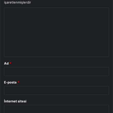
işaretlenmişlerdir
Y
o
r
u
m
*
Ad
*
E-posta
*
İnternet sitesi