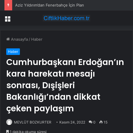
Aziz Yıldırım’dan Fenerbahçe İçin Plan
Menü
Anasayfa
/
Haber
Haber
Cumhurbaşkanı Erdoğan’ın
kara harekatı mesajı
sonrası, Dışişleri
Bakanlığı’ndan dikkat
çeken paylaşım
MEVLÜT BOZKURTER
Kasım 24, 2022
0
15
1 dakika okuma süresi