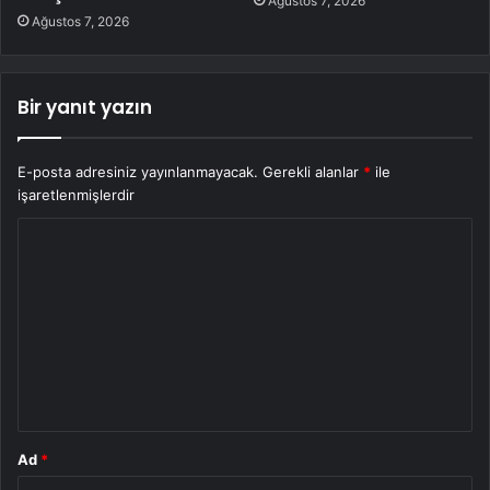
Ağustos 7, 2026
Ağustos 7, 2026
Bir yanıt yazın
E-posta adresiniz yayınlanmayacak.
Gerekli alanlar
*
ile
işaretlenmişlerdir
Y
o
r
u
m
*
Ad
*