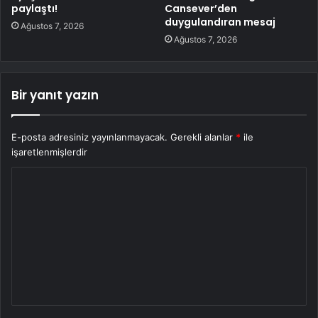
paylaştı!
Cansever’den
duygulandıran mesaj
Ağustos 7, 2026
Ağustos 7, 2026
Bir yanıt yazın
E-posta adresiniz yayınlanmayacak.
Gerekli alanlar
*
ile
işaretlenmişlerdir
Y
o
r
u
m
*