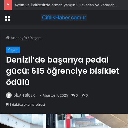
Aydın ve Balıkesir’de orman yangını! Havadan ve karadan müdahale devam ediyor
Menü
Anasayfa
/
Yaşam
Yaşam
Denizli’de başarıya pedal
gücü: 615 öğrenciye bisiklet
ödülü
DİLAN BİÇER
Ağustos 7, 2025
0
0
1 dakika okuma süresi