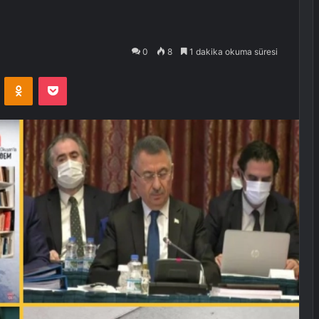
0
8
1 dakika okuma süresi
VKontakte
Odnoklassniki
Pocket