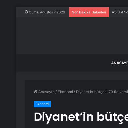
İstanbul 
Cuma, Ağustos 7 2026
Son Dakika Haberleri
ANASAY
Anasayfa
/
Ekonomi
/
Diyanet’in bütçesi 70 üniversi
Ekonomi
Diyanet’in bütçe