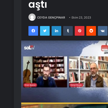
aştı
CEYDA GENÇPINAR
Ekim 23, 2023
Facebook
Twitter
LinkedIn
Tumblr
Pinterest
Reddit