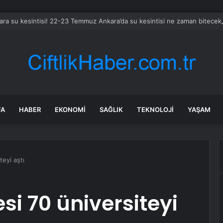
İSKİ su kesintisi! 22-23 Temmuz İstanbul’da su kesintisi ne zaman bitec
FA
HABER
EKONOMI
SAĞLIK
TEKNOLOJI
YAŞAM
teyi aştı
si 70 üniversiteyi