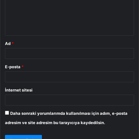
u
m
*
Ad
*
E-posta
*
İnternet sitesi
Daha sonraki yorumlarımda kullanılması için adım, e-posta
adresim ve site adresim bu tarayıcıya kaydedilsin.