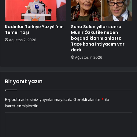
Kadınlar Türkiye Yüzyılı’nın
Suna Selen yıllar sonra
Temel Taşı
Münir Özkul ile neden
boşandıklarını anlattı:
Ağustos 7, 2026
Taze kana ihtiyacım var
dedi
Ağustos 7, 2026
Bir yanıt yazın
E-posta adresiniz yayınlanmayacak.
Gerekli alanlar
*
ile
işaretlenmişlerdir
Y
o
r