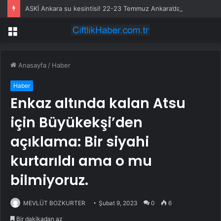
ASKİ Ankara su kesintisi! 22-23 Temmuz Ankara’da su kesintisi ne zaman bitecek, sular ne zaman gelecek?
Menü
Anasayfa
/
Haber
Haber
Enkaz altında kalan Atsu
için Büyükekşi’den
açıklama: Bir siyahi
kurtarıldı ama o mu
bilmiyoruz.
MEVLÜT BOZKURTER
Şubat 9, 2023
0
6
Bir dakikadan az