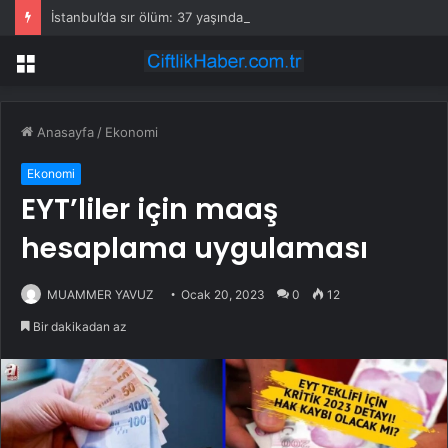
İstanbul’da sır ölüm: 37 yaşındaki kadın savcının evinde ölü bulundu!
Menü
Anasayfa
/
Ekonomi
Ekonomi
EYT’liler için maaş
hesaplama uygulaması
MUAMMER YAVUZ
Ocak 20, 2023
0
12
Bir dakikadan az