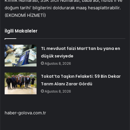
Kimlik Numarası, SSK Sicil Numarası, baba adı, nüfus il ve
doğum tarihi’ bilgilerini doldurarak maaş hesaplattırabilir.
(EKONOMİ HİZMETİ)
İlgili Makaleler
TL mevduat faizi Mart’tan bu yana en
düşük seviyede
Ağustos 8, 2026
Tokat’ta Taşkın Felaketi: 59 Bin Dekar
Tarım Alanı Zarar Gördü
Ağustos 8, 2026
haber-golova.com.tr