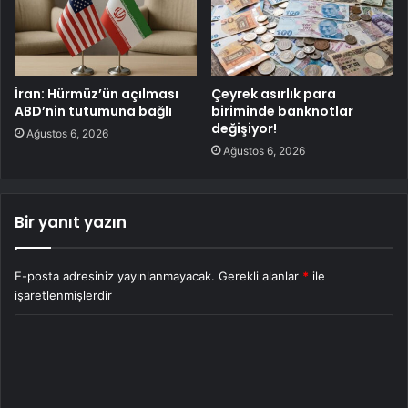
İran: Hürmüz’ün açılması
Çeyrek asırlık para
ABD’nin tutumuna bağlı
biriminde banknotlar
değişiyor!
Ağustos 6, 2026
Ağustos 6, 2026
Bir yanıt yazın
E-posta adresiniz yayınlanmayacak.
Gerekli alanlar
*
ile
işaretlenmişlerdir
Y
o
r