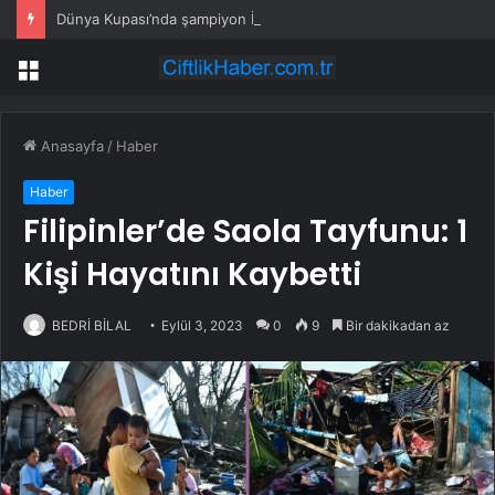
Dünya Kupası’nda şampiyon İspanya
Menü
Anasayfa
/
Haber
Haber
Filipinler’de Saola Tayfunu: 1
Kişi Hayatını Kaybetti
BEDRİ BİLAL
Eylül 3, 2023
0
9
Bir dakikadan az