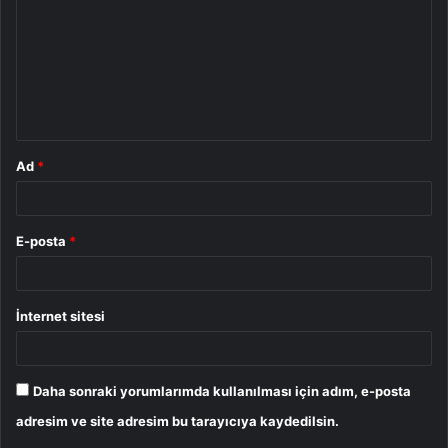
r
u
m
*
Ad
*
E-posta
*
İnternet sitesi
Daha sonraki yorumlarımda kullanılması için adım, e-posta
adresim ve site adresim bu tarayıcıya kaydedilsin.