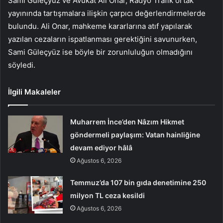
Sami Güleçyüz ve Avukat Ali Onar, Radyo Trafik ortak
yayınında tartışmalara ilişkin çarpıcı değerlendirmelerde
bulundu. Ali Onar, mahkeme kararlarına atıf yapılarak
yazılan cezaların ispatlanması gerektiğini savunurken,
Sami Güleçyüz ise böyle bir zorunluluğun olmadığını
söyledi.
İlgili Makaleler
Muharrem İnce’den Nâzım Hikmet
göndermeli paylaşım: Vatan hainliğine
devam ediyor hâlâ
Ağustos 6, 2026
Temmuz’da 107 bin gıda denetimine 250
milyon TL ceza kesildi
Ağustos 6, 2026