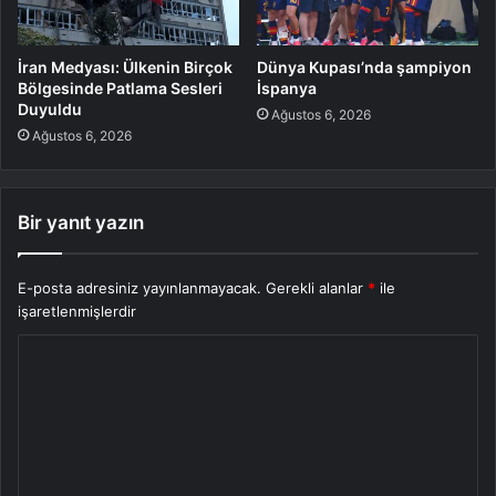
İran Medyası: Ülkenin Birçok
Dünya Kupası’nda şampiyon
Bölgesinde Patlama Sesleri
İspanya
Duyuldu
Ağustos 6, 2026
Ağustos 6, 2026
Bir yanıt yazın
E-posta adresiniz yayınlanmayacak.
Gerekli alanlar
*
ile
işaretlenmişlerdir
Y
o
r
u
m