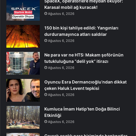
SpaceX, operatörlere meydan okuyor:
Karasal mobil ağ kuracak!
Ağustos 6, 2026
150 bin kişi tahliye edildi: Yangınları
durduramayınca atları saldılar
Ağustos 6, 2026
Ne para var ne HTS: Makam şoförünün
tutukluluğuna “delil yok” itirazı
Ağustos 6, 2026
Oyuncu Esra Dermancıoğlu’ndan dikkat
çeken Haluk Levent tepkisi
Ağustos 6, 2026
Kumluca İmam Hatip’ten Doğa Bilinci
Etkinliği
Ağustos 6, 2026
Çeyrek asırlık para biriminde banknotlar