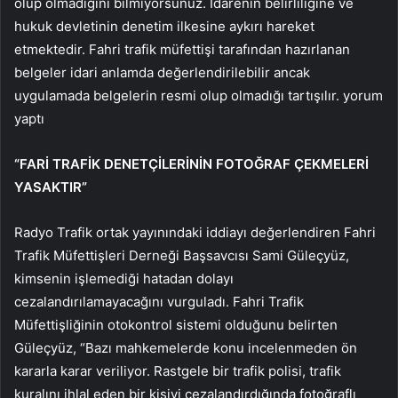
olup olmadığını bilmiyorsunuz. İdarenin belirliliğine ve
hukuk devletinin denetim ilkesine aykırı hareket
etmektedir. Fahri trafik müfettişi tarafından hazırlanan
belgeler idari anlamda değerlendirilebilir ancak
uygulamada belgelerin resmi olup olmadığı tartışılır. yorum
yaptı
“FARİ TRAFİK DENETÇİLERİNİN FOTOĞRAF ÇEKMELERİ
YASAKTIR”
Radyo Trafik ortak yayınındaki iddiayı değerlendiren Fahri
Trafik Müfettişleri Derneği Başsavcısı Sami Güleçyüz,
kimsenin işlemediği hatadan dolayı
cezalandırılamayacağını vurguladı. Fahri Trafik
Müfettişliğinin otokontrol sistemi olduğunu belirten
Güleçyüz, “Bazı mahkemelerde konu incelenmeden ön
kararla karar veriliyor. Rastgele bir trafik polisi, trafik
kuralını ihlal eden bir kişiyi cezalandırdığında fotoğraflı