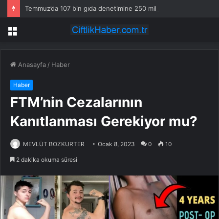
Temmuz’da 107 bin gıda denetimine 250 milyon TL ceza kesildi
Menü
Anasayfa
/
Haber
Haber
FTM’nin Cezalarının
Kanıtlanması Gerekiyor mu?
MEVLÜT BOZKURTER
Ocak 8, 2023
0
10
2 dakika okuma süresi