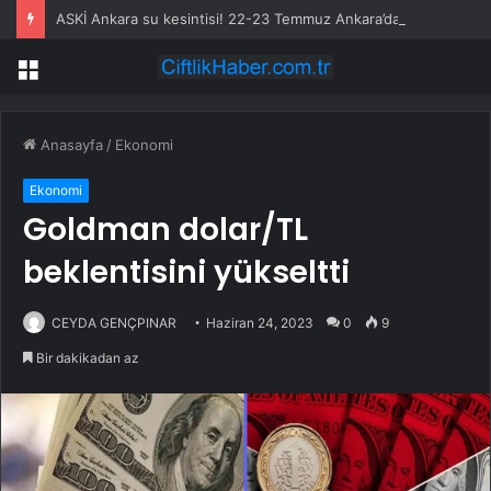
ASKİ Ankara su kesintisi! 22-23 Temmuz Ankara’da su kesintisi ne zaman bitecek, sular ne zaman gelecek?
Menü
Anasayfa
/
Ekonomi
Ekonomi
Goldman dolar/TL
beklentisini yükseltti
CEYDA GENÇPINAR
Haziran 24, 2023
0
9
Bir dakikadan az