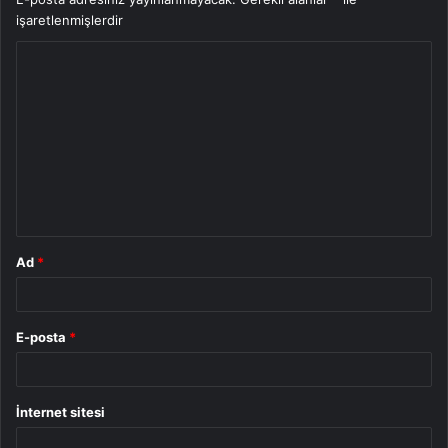
işaretlenmişlerdir
Y
o
r
u
m
*
Ad
*
E-posta
*
İnternet sitesi