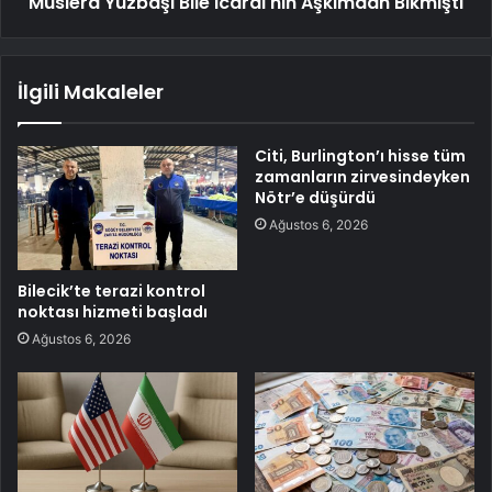
Muslera Yüzbaşı Bile Icardi'nin Aşkımdan Bıkmıştı
İlgili Makaleler
Citi, Burlington’ı hisse tüm
zamanların zirvesindeyken
Nötr’e düşürdü
Ağustos 6, 2026
Bilecik’te terazi kontrol
noktası hizmeti başladı
Ağustos 6, 2026