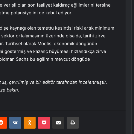
verişli olan son faaliyet kaldıraç eğilimlerini tersine
etme potansiyelini de kabul ediyor.
dişe kaynağı olan temettü kesintisi riski artık minimum
sektör ortalamasının üzerinde olsa da, tarihi zirve
adır. Tarihsel olarak Moelis, ekonomik döngünün
mi göstermiş ve kazanç büyümesi hızlandıkça zirve
, Goldman Sachs bu eğilimin mevcut döngüde
, çevrilmiş ve bir editör tarafından incelenmiştir.
üze bakın.
erest
Reddit
VKontakte
Odnoklassniki
Pocket
E-Posta ile paylaş
Yazdır