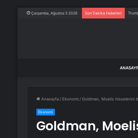
Trum
Çarşamba, Ağustos 5 2026
Son Dakika Haberleri
ANASAY
Anasayfa
/
Ekonomi
/
Goldman, Moelis hisselerini 
Ekonomi
Goldman, Moelis