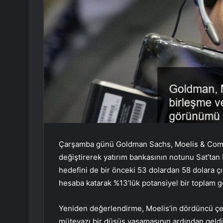
Çarşamba günü Goldman Sachs, Moelis & Comp
değiştirerek yatırım bankasının notunu Sat’tan 
hedefini de bir önceki 53 dolardan 58 dolara çık
hesaba katarak %13’lük potansiyel bir toplam get
Yeniden değerlendirme, Moelis’in dördüncü çe
mütevazı bir düşüş yaşamasının ardından geldi 