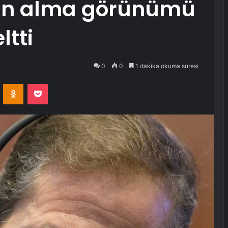
tın alma görünümü
ltti
0
0
1 dakika okuma süresi
VKontakte
Odnoklassniki
Pocket