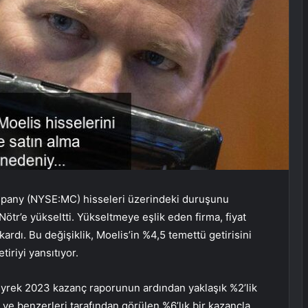
any (NYSE:MC) hisseleri üzerindeki duruşunu
Nötr’e yükseltti. Yükseltmeye eşlik eden firma, fiyat
ardı. Bu değişiklik, Moelis’in %4,5 temettü getirisini
iriyi yansıtıyor.
yrek 2023 kazanç raporunun ardından yaklaşık %2’lik
ve benzerleri tarafından görülen %6’lık bir kazançla