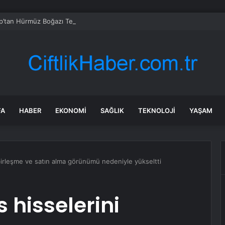
p’tan Hürmüz Boğazı Tepkisi
FA
HABER
EKONOMI
SAĞLIK
TEKNOLOJI
YAŞAM
birleşme ve satın alma görünümü nedeniyle yükseltti
 hisselerini