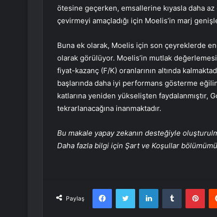
ötesine geçerken, emsallerine kıyasla daha az el
çevirmeyi amaçladığı için Moelis’in marj genişl
Buna ek olarak, Moelis için son çeyreklerde en
olarak görülüyor. Moelis’in mutlak değerlemesi 
fiyat-kazanç (F/K) oranlarının altında kalmakt
başlarında daha iyi performans gösterme eğili
katlarına yeniden yükselişten faydalanmıştır
tekrarlanacağına inanmaktadır.
Bu makale yapay zekanın desteğiyle oluşturulmuş
Daha fazla bilgi için Şart ve Koşullar bölümüm
Facebook
Twitter
LinkedIn
Tumblr
Pint
Paylaş