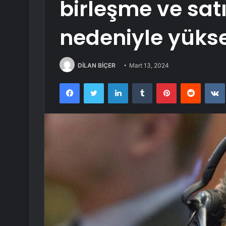
birleşme ve sa
nedeniyle yükse
DİLAN BİÇER
Mart 13, 2024
Facebook
Twitter
LinkedIn
Tumblr
Pinterest
Reddit