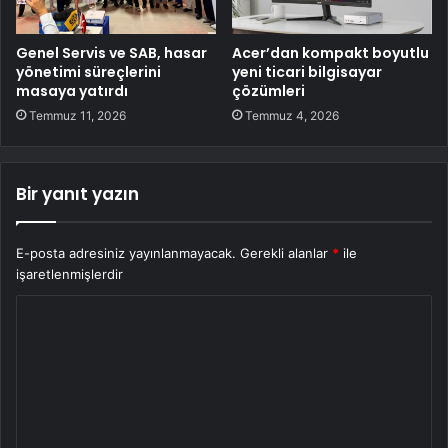
Genel Servis ve SAB, hasar
Acer’dan kompakt boyutlu
yönetimi süreçlerini
yeni ticari bilgisayar
masaya yatırdı
çözümleri
Temmuz 11, 2026
Temmuz 4, 2026
Bir yanıt yazın
E-posta adresiniz yayınlanmayacak.
Gerekli alanlar
*
ile
işaretlenmişlerdir
Y
o
r
u
m