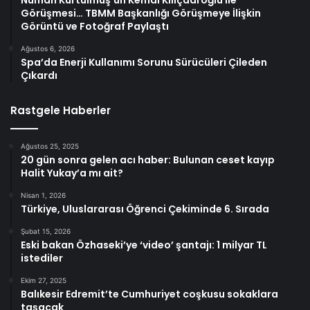
Görüşmesi… TBMM Başkanlığı Görüşmeye İlişkin
Görüntü ve Fotoğraf Paylaştı
Ağustos 6, 2026
Spa’da Enerji Kullanımı Sorunu Sürücüleri Çileden
Çıkardı
Rastgele Haberler
Ağustos 25, 2025
20 gün sonra gelen acı haber: Bulunan ceset kayıp
Halit Yukay’a mı ait?
Nisan 1, 2026
Türkiye, Uluslararası Öğrenci Çekiminde 6. Sırada
Şubat 15, 2026
Eski bakan Özhaseki’ye ‘video’ şantajı: 1 milyar TL
istediler
Ekim 27, 2025
Balıkesir Edremit’te Cumhuriyet coşkusu sokaklara
taşacak