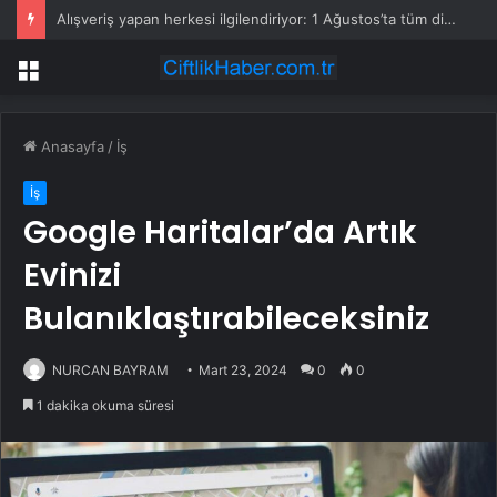
Alışveriş yapan herkesi ilgilendiriyor: 1 Ağustos’ta tüm dijital kurallar değişiyor
Menü
Anasayfa
/
İş
İş
Google Haritalar’da Artık
Evinizi
Bulanıklaştırabileceksiniz
NURCAN BAYRAM
Mart 23, 2024
0
0
1 dakika okuma süresi