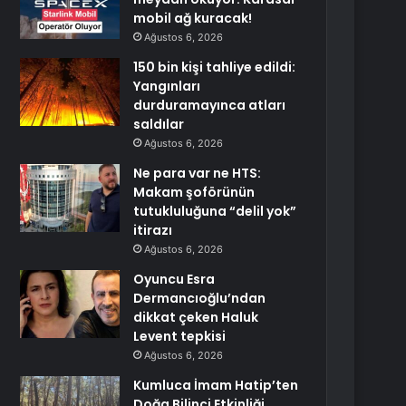
mobil ağ kuracak!
Ağustos 6, 2026
150 bin kişi tahliye edildi:
Yangınları
durduramayınca atları
saldılar
Ağustos 6, 2026
Ne para var ne HTS:
Makam şoförünün
tutukluluğuna “delil yok”
itirazı
Ağustos 6, 2026
Oyuncu Esra
Dermancıoğlu’ndan
dikkat çeken Haluk
Levent tepkisi
Ağustos 6, 2026
Kumluca İmam Hatip’ten
Doğa Bilinci Etkinliği