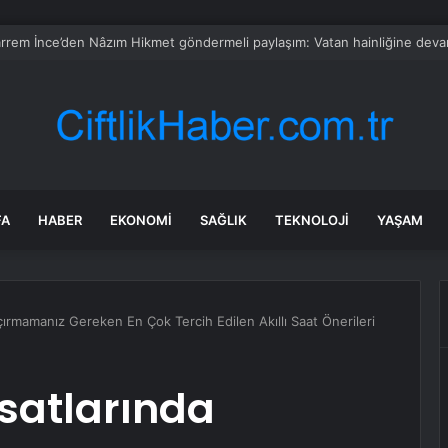
z’da 107 bin gıda denetimine 250 milyon TL ceza kesildi
FA
HABER
EKONOMI
SAĞLIK
TEKNOLOJI
YAŞAM
çırmamanız Gereken En Çok Tercih Edilen Akıllı Saat Önerileri
satlarında