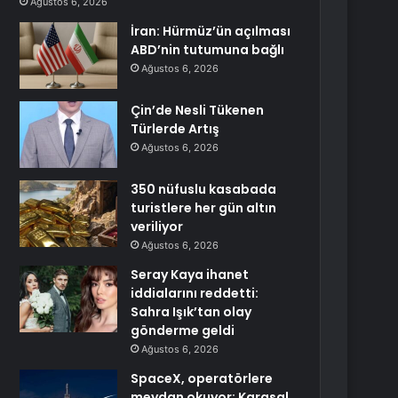
Ağustos 6, 2026
İran: Hürmüz’ün açılması
ABD’nin tutumuna bağlı
Ağustos 6, 2026
Çin’de Nesli Tükenen
Türlerde Artış
Ağustos 6, 2026
350 nüfuslu kasabada
turistlere her gün altın
veriliyor
Ağustos 6, 2026
Seray Kaya ihanet
iddialarını reddetti:
Sahra Işık’tan olay
gönderme geldi
Ağustos 6, 2026
SpaceX, operatörlere
meydan okuyor: Karasal