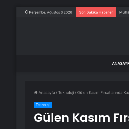
Temmu
Perşembe, Ağustos 6 2026
Son Dakika Haberleri
ANASAY
Anasayfa
/
Teknoloji
/
Gülen Kasım Fırsatlarında Ka
Teknoloji
Gülen Kasım Fır