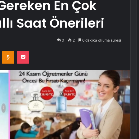
Gereken En Çok
llı Saat Önerileri
0
2
6 dakika okuma süresi
VKontakte
Odnoklassniki
Pocket