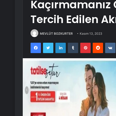
Kaçırmamanız 
Tercih Edilen Akı
MEVLÜT BOZKURTER
Kasım 13, 2023
Facebook
Twitter
LinkedIn
Tumblr
Pinterest
Reddit