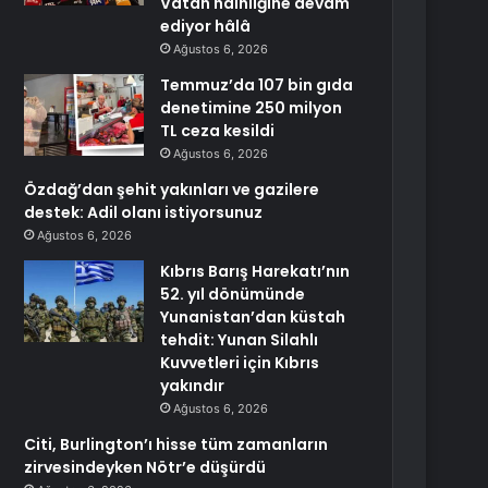
Vatan hainliğine devam
ediyor hâlâ
Ağustos 6, 2026
Temmuz’da 107 bin gıda
denetimine 250 milyon
TL ceza kesildi
Ağustos 6, 2026
Özdağ’dan şehit yakınları ve gazilere
destek: Adil olanı istiyorsunuz
Ağustos 6, 2026
Kıbrıs Barış Harekatı’nın
52. yıl dönümünde
Yunanistan’dan küstah
tehdit: Yunan Silahlı
Kuvvetleri için Kıbrıs
yakındır
Ağustos 6, 2026
Citi, Burlington’ı hisse tüm zamanların
zirvesindeyken Nötr’e düşürdü