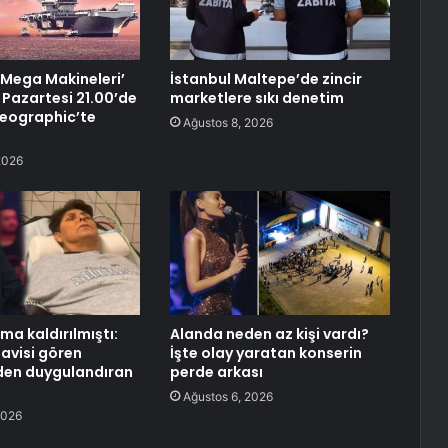
n Mega Makineleri’
İstanbul Maltepe’de zincir
 Pazartesi 21.00’de
marketlere sıkı denetim
eographic’te
Ağustos 8, 2026
2026
ma kaldırılmıştı:
Alanda neden az kişi vardı?
avisi gören
İşte olay yaratan konserin
den duygulandıran
perde arkası
Ağustos 6, 2026
2026