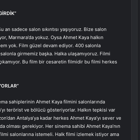
İRDİK”
 Şu an sadece salon sıkıntısı yaşıyoruz. Bize salon
ıyor, Marmara’da yokuz. Oysa Ahmet Kaya halkın
lem yok. Film güzel devam ediyor. 400 salonla
70 salonla girmemiz başka. Halka ulaşamıyoruz. Filmi
ıkamıyor. Bu film bir cesaretin filmidir bu filmi herkes
İYORLAR”
ma sahiplerinin Ahmet Kaya filmini salonlarında
ı terörist ve bölücü gösteriyorlar. Halkın tepkisi var
bzon’dan Antalya’ya kadar herkes Ahmet Kaya’yı sever ve
nda olması gerekiyor. Her sinema sahibi Ahmet Kaya’nın
lmi salonlarına istemeli. Halk filmi izlemek istiyor ama