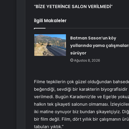
“BİZE YETERİNCE SALON VERİLMEDİ”
İlgili Makaleler
Batman Sason’un köy
yollarında yama çalışmalar
sürüyor
Ağustos 8, 2026
Filme tepkilerin çok güzel olduğundan bahsede
beğendiği, sevdiği bir karakterin biyografisidir
verilmedi. Bugün Karadeniz’de ve Ege’de yokuz.
halkın tek şikayeti salonun olmaması. İzleyicile
iki matine oynuyor biz bundan şikayetçiyiz. Diğ
bir film değil. Film, dört yıllık bir çalışmanı
tabuları yıktık.”