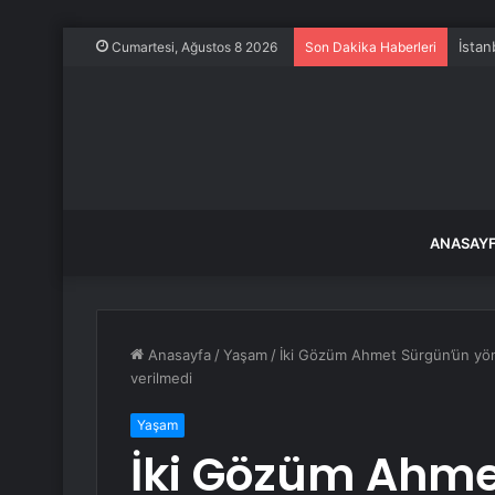
İstan
Cumartesi, Ağustos 8 2026
Son Dakika Haberleri
ANASAY
Anasayfa
/
Yaşam
/
İki Gözüm Ahmet Sürgün’ün yöne
verilmedi
Yaşam
İki Gözüm Ahme