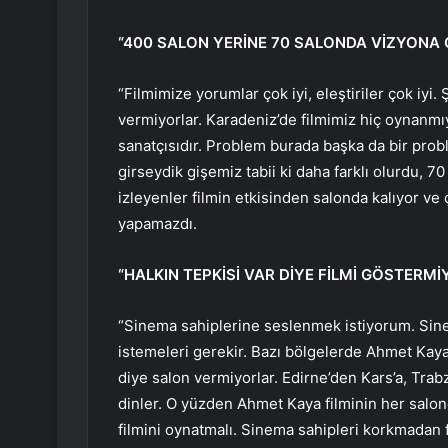
“400 SALON YERİNE 70 SALONDA VİZYONA G
“Filmimize yorumlar çok iyi, eleştiriler çok iyi.
vermiyorlar. Karadeniz’de filmimiz hiç oynanm
sanatçısıdır. Problem burada başka da bir prob
girseydik gişemiz tabii ki daha farklı olurdu, 
izleyenler filmin etkisinden salonda kalıyor ve ç
yapamazdı.
“HALKIN TEPKİSİ VAR DİYE FİLMİ GÖSTERM
“Sinema sahiplerine seslenmek istiyorum. Sine
istemeleri gerekir. Bazı bölgelerde Ahmet Kaya’y
diye salon vermiyorlar. Edirne’den Kars’a, Tra
dinler. O yüzden Ahmet Kaya filminin her salo
filmini oynatmalı. Sinema sahipleri korkmadan fi