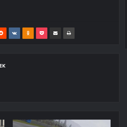
erest
Reddit
VKontakte
Odnoklassniki
Pocket
E-Posta ile paylaş
Yazdır
EK