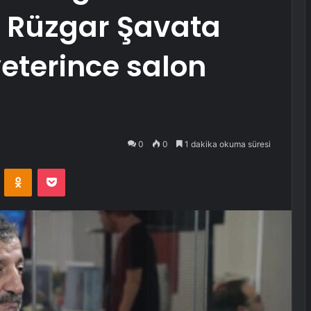
 Rüzgar Şavata
 yeterince salon
0
0
1 dakika okuma süresi
VKontakte
Odnoklassniki
Pocket