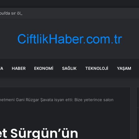
bul’da sır ölüm: 37 yaşındaki kadın savcının evinde ölü bulundu!
FA
HABER
EKONOMI
SAĞLIK
TEKNOLOJI
YAŞAM
tmeni Gani Rüzgar Şavata isyan etti: Bize yeterince salon
t Sürgün’ün