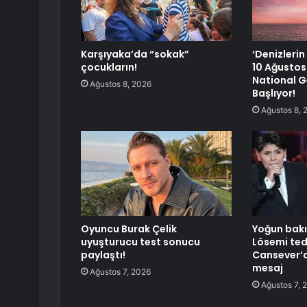
Karşıyaka’da “sokak”
‘Denizleri
çocukların!
10 Ağustos
National G
Ağustos 8, 2026
Başlıyor!
Ağustos 8, 
Oyuncu Burak Çelik
Yoğun bakı
uyuşturucu test sonucu
Lösemi ted
paylaştı!
Cansever’
mesaj
Ağustos 7, 2026
Ağustos 7, 