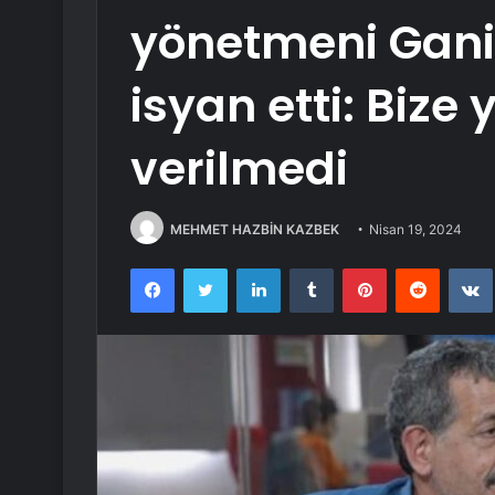
yönetmeni Gani
isyan etti: Bize
verilmedi
MEHMET HAZBİN KAZBEK
Nisan 19, 2024
Facebook
Twitter
LinkedIn
Tumblr
Pinterest
Reddit