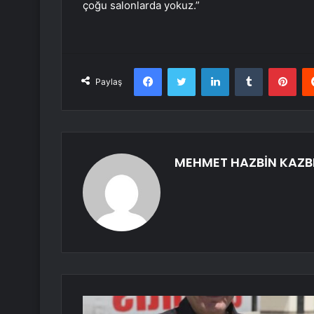
çoğu salonlarda yokuz.”
Facebook
Twitter
LinkedIn
Tumblr
Pint
Paylaş
MEHMET HAZBİN KAZB