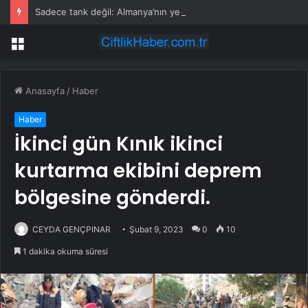
Sadece tank değil: Almanya’nın yeni savaş planı dikkat çekti
Menü
Anasayfa
/
Haber
Haber
İkinci gün Kınık ikinci
kurtarma ekibini deprem
bölgesine gönderdi.
CEYDA GENÇPINAR
Şubat 9, 2023
0
10
1 dakika okuma süresi