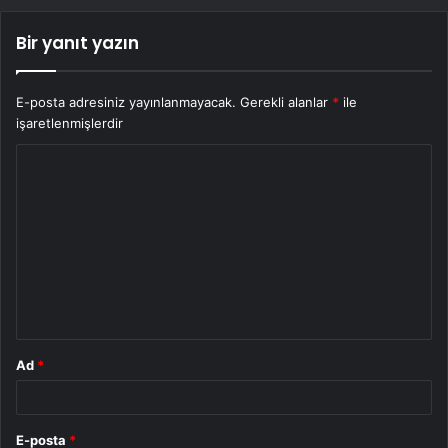
Bir yanıt yazın
E-posta adresiniz yayınlanmayacak.
Gerekli alanlar
*
ile
işaretlenmişlerdir
Y
o
r
u
m
*
Ad
*
E-posta
*