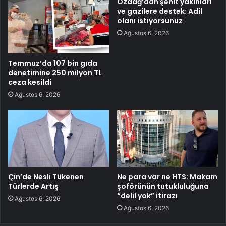
Özdağ’dan şehit yakınları
ve gazilere destek: Adil
olanı istiyorsunuz
Ağustos 6, 2026
Temmuz’da 107 bin gıda
denetimine 250 milyon TL
ceza kesildi
Ağustos 6, 2026
Çin’de Nesli Tükenen
Ne para var ne HTS: Makam
Türlerde Artış
şoförünün tutukluluğuna
“delil yok” itirazı
Ağustos 6, 2026
Ağustos 6, 2026