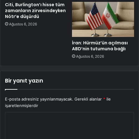
Citi, Burlington’ı hisse tüm
zamanların zirvesindeyken
Nötr’e düşürdü
Ağustos 6, 2026
İran: Hürmüz’ün açılması
ABD’nin tutumuna bağlı
Ağustos 6, 2026
Bir yanıt yazın
E-posta adresiniz yayınlanmayacak.
Gerekli alanlar
*
ile
işaretlenmişlerdir
Y
o
r