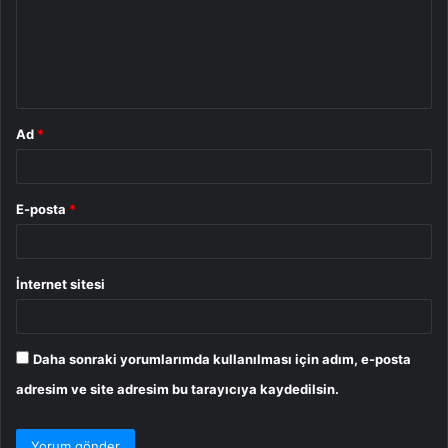
u
m
*
Ad
*
E-posta
*
İnternet sitesi
Daha sonraki yorumlarımda kullanılması için adım, e-posta
adresim ve site adresim bu tarayıcıya kaydedilsin.