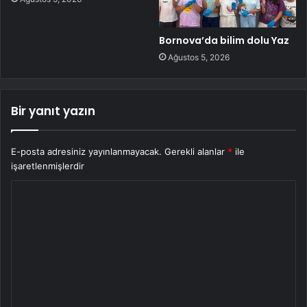
Bornova’da bilim dolu Yaz
Ağustos 5, 2026
Bir yanıt yazın
E-posta adresiniz yayınlanmayacak.
Gerekli alanlar
*
ile
işaretlenmişlerdir
Y
o
r
u
m
*