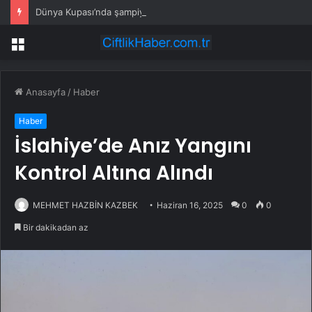
Dünya Kupası’nda şampiyon İspanya
Menü
Anasayfa
/
Haber
Haber
İslahiye’de Anız Yangını
Kontrol Altına Alındı
MEHMET HAZBİN KAZBEK
Haziran 16, 2025
0
0
Bir dakikadan az