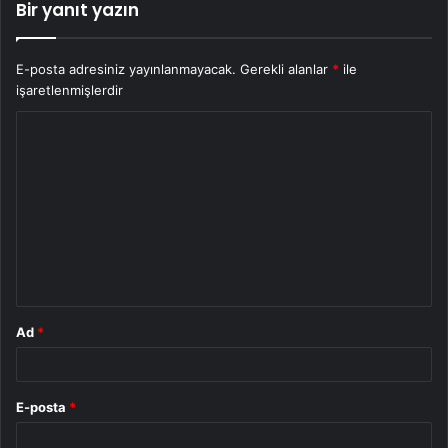
Bir yanıt yazın
E-posta adresiniz yayınlanmayacak.
Gerekli alanlar
*
ile
işaretlenmişlerdir
Y
o
r
u
m
*
Ad
*
E-posta
*