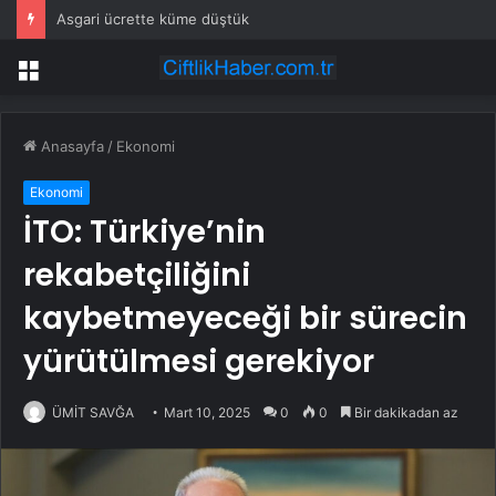
Asgari ücrette küme düştük
Menü
Anasayfa
/
Ekonomi
Ekonomi
İTO: Türkiye’nin
rekabetçiliğini
kaybetmeyeceği bir sürecin
yürütülmesi gerekiyor
ÜMİT SAVĞA
Mart 10, 2025
0
0
Bir dakikadan az