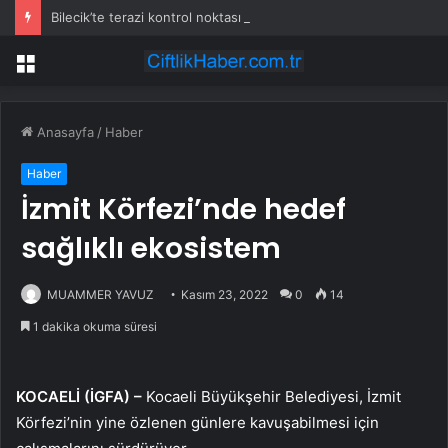
Bilecik’te terazi kontrol noktası hizmeti başladı
Menü
Anasayfa
/
Haber
Haber
İzmit Körfezi’nde hedef
sağlıklı ekosistem
MUAMMER YAVUZ
Kasım 23, 2022
0
14
1 dakika okuma süresi
KOCAELİ (İGFA) –
Kocaeli Büyükşehir Belediyesi, İzmit
Körfezi’nin yine özlenen günlere kavuşabilmesi için