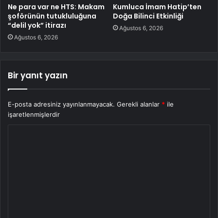
Ne para var ne HTS: Makam
Kumluca İmam Hatip’ten
şoförünün tutukluluğuna
Doğa Bilinci Etkinliği
“delil yok” itirazı
Ağustos 6, 2026
Ağustos 6, 2026
Bir yanıt yazın
E-posta adresiniz yayınlanmayacak.
Gerekli alanlar
*
ile
işaretlenmişlerdir
Y
o
r
u
m
*