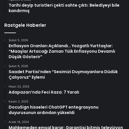
Tarihi deyip turistleri çekti sahte çıktı: Belediyeyi bile
kandırmış
Rastgele Haberler
Şubat 5, 2026
Enflasyon Oranları Açıklandı… Yozgatlı Yurttaşlar:
“Maaşlar Artacağı Zaman Tüik Enflasyonu Devamlı
Düşük Gösterir”
Şubat 8, 2026
Saadet Partisi’nden “Sesimizi Duymayanlara Düdük
Çalıyoruz” Eylemi
Nisan 23, 2025
Adapazarı’nda Feci Kaza: 7 Yaralı
Kasım 2, 2025
DocuSign hisseleri ChatGPT entegrasyonu
duyurusunun ardından yükseldi
Aralık 16, 2024
Mahkemeden emsal karar: Garantisi bitmiş televizyon