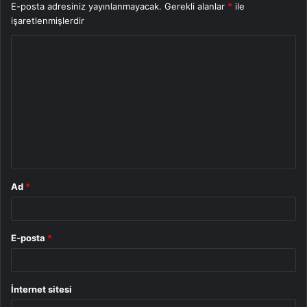
E-posta adresiniz yayınlanmayacak.
Gerekli alanlar
*
ile
işaretlenmişlerdir
Y
o
r
u
m
*
Ad
*
E-posta
*
İnternet sitesi