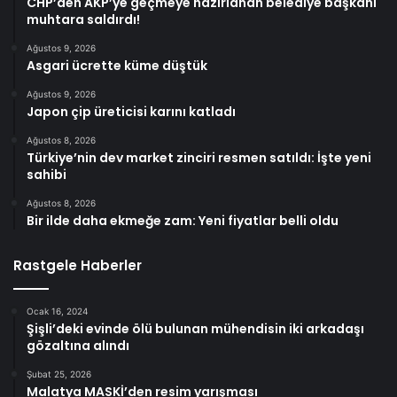
CHP’den AKP’ye geçmeye hazırlanan belediye başkanı
muhtara saldırdı!
Ağustos 9, 2026
Asgari ücrette küme düştük
Ağustos 9, 2026
Japon çip üreticisi karını katladı
Ağustos 8, 2026
Türkiye’nin dev market zinciri resmen satıldı: İşte yeni
sahibi
Ağustos 8, 2026
Bir ilde daha ekmeğe zam: Yeni fiyatlar belli oldu
Rastgele Haberler
Ocak 16, 2024
Şişli’deki evinde ölü bulunan mühendisin iki arkadaşı
gözaltına alındı
Şubat 25, 2026
Malatya MASKİ’den resim yarışması