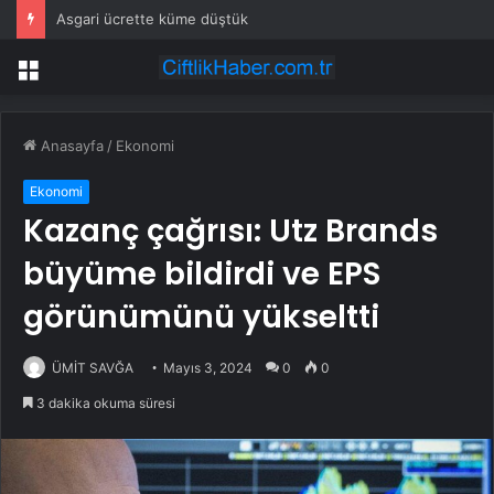
Asgari ücrette küme düştük
Menü
Anasayfa
/
Ekonomi
Ekonomi
Kazanç çağrısı: Utz Brands
büyüme bildirdi ve EPS
görünümünü yükseltti
ÜMİT SAVĞA
Mayıs 3, 2024
0
0
3 dakika okuma süresi