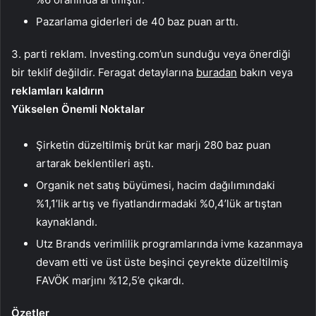
Pazarlama giderleri de 40 baz puan arttı.
3. parti reklam. Investing.com’un sunduğu veya önerdiği
bir teklif değildir. Feragat detaylarına
buradan
bakın veya
reklamları kaldırın
Yükselen Önemli Noktalar
Şirketin düzeltilmiş brüt kar marjı 280 baz puan
artarak beklentileri aştı.
Organik net satış büyümesi, hacim dağılımındaki
%1,1’lik artış ve fiyatlandırmadaki %0,4’lük artıştan
kaynaklandı.
Utz Brands verimlilik programlarında ivme kazanmaya
devam etti ve üst üste beşinci çeyrekte düzeltilmiş
FAVÖK marjını %12,5’e çıkardı.
Özetler