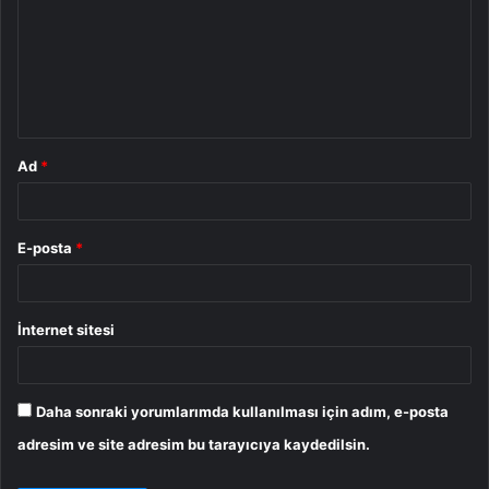
r
u
m
*
Ad
*
E-posta
*
İnternet sitesi
Daha sonraki yorumlarımda kullanılması için adım, e-posta
adresim ve site adresim bu tarayıcıya kaydedilsin.