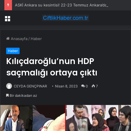
ASKİ Ankara su kesintisi! 22-23 Temmuz Ankara’da su kesintisi ne zaman bitecek, sular ne zaman gelecek?
Menü
Anasayfa
/
Haber
Haber
Kılıçdaroğlu’nun HDP
saçmalığı ortaya çıktı
CEYDA GENÇPINAR
Nisan 8, 2023
0
7
Bir dakikadan az