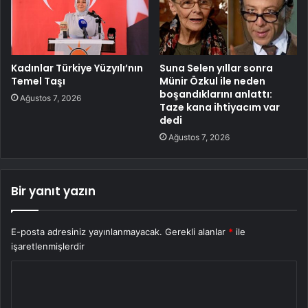
Kadınlar Türkiye Yüzyılı’nın
Suna Selen yıllar sonra
Temel Taşı
Münir Özkul ile neden
boşandıklarını anlattı:
Ağustos 7, 2026
Taze kana ihtiyacım var
dedi
Ağustos 7, 2026
Bir yanıt yazın
E-posta adresiniz yayınlanmayacak.
Gerekli alanlar
*
ile
işaretlenmişlerdir
Y
o