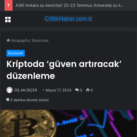
ASKİ Ankara su kesintisi! 22-23 Temmuz Ankara’da su kesintisi ne zaman bitecek, sular ne zaman gelecek?
Menü
Anasayfa
/
Ekonomi
Ekonomi
Kriptoda ‘güven artıracak’
düzenleme
DİLAN BİÇER
Mayıs 17, 2024
0
0
3 dakika okuma süresi