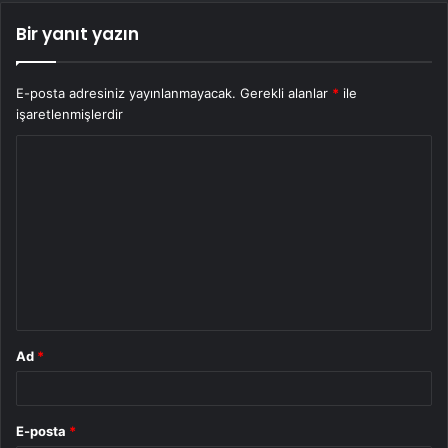
Bir yanıt yazın
E-posta adresiniz yayınlanmayacak.
Gerekli alanlar
*
ile
işaretlenmişlerdir
Y
o
r
u
m
*
Ad
*
E-posta
*