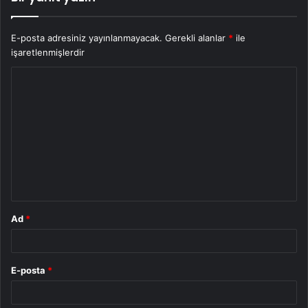
E-posta adresiniz yayınlanmayacak.
Gerekli alanlar
*
ile
işaretlenmişlerdir
Y
o
r
u
m
*
Ad
*
E-posta
*