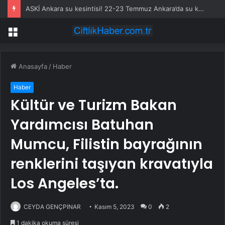
ASKİ Ankara su kesintisi! 22-23 Temmuz Ankara’da su kesintisi ne zaman bitecek, sular ne zaman gelecek?
Menü
Anasayfa
/
Haber
Haber
Kültür ve Turizm Bakan
Yardımcısı Batuhan
Mumcu, Filistin bayrağının
renklerini taşıyan kravatıyla
Los Angeles’ta.
CEYDA GENÇPINAR
Kasım 5, 2023
0
2
1 dakika okuma süresi