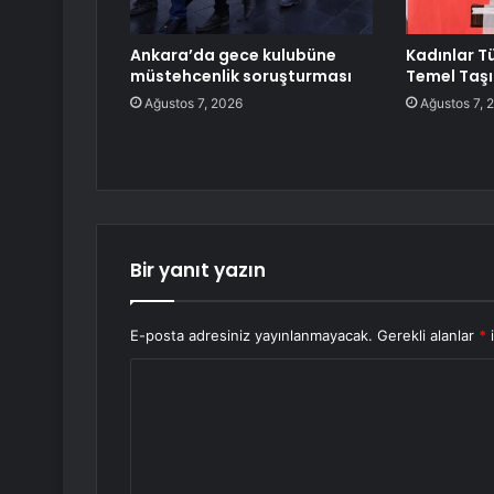
Ankara’da gece kulubüne
Kadınlar Tü
müstehcenlik soruşturması
Temel Taşı
Ağustos 7, 2026
Ağustos 7, 
Bir yanıt yazın
E-posta adresiniz yayınlanmayacak.
Gerekli alanlar
*
i
Y
o
r
u