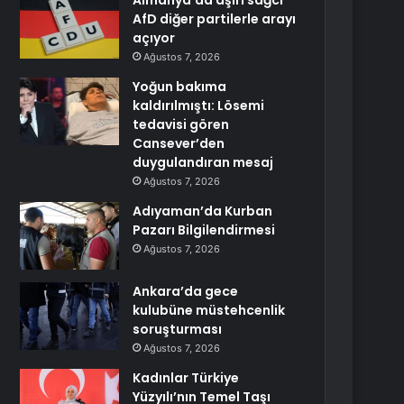
Almanya’da aşırı sağcı
AfD diğer partilerle arayı
açıyor
Ağustos 7, 2026
Yoğun bakıma
kaldırılmıştı: Lösemi
tedavisi gören
Cansever’den
duygulandıran mesaj
Ağustos 7, 2026
Adıyaman’da Kurban
Pazarı Bilgilendirmesi
Ağustos 7, 2026
Ankara’da gece
kulubüne müstehcenlik
soruşturması
Ağustos 7, 2026
Kadınlar Türkiye
Yüzyılı’nın Temel Taşı