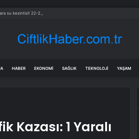
ara su kesintisi! 22-23 Temmuz Ankara’da su kesintisi ne zaman bitecek
FA
HABER
EKONOMI
SAĞLIK
TEKNOLOJI
YAŞAM
ı
k Kazası: 1 Yaralı