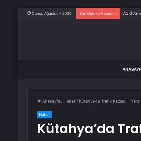
ASKİ Ank
Cuma, Ağustos 7 2026
Son Dakika Haberleri
ANASAY
Anasayfa
/
Haber
/
Kütahya’da Trafik Kazası: 1 Yaral
Haber
Kütahya’da Trafi