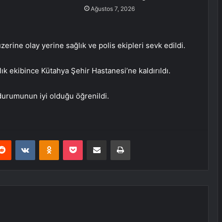
Ağustos 7, 2026
zerine olay yerine sağlık ve polis ekipleri sevk edildi.
ık ekibince Kütahya Şehir Hastanesi’ne kaldırıldı.
 durumunun iyi olduğu öğrenildi.
erest
Reddit
VKontakte
Odnoklassniki
Pocket
E-Posta ile paylaş
Yazdır