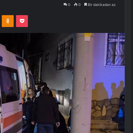
0
0
Bir dakikadan az
VKontakte
Odnoklassniki
Pocket