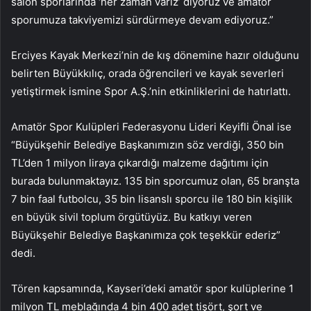
salon sporlarında ‘her zaman varız’ diyoruz ve amatör
sporumuza takviyemizi sürdürmeye devam ediyoruz.”
Erciyes Kayak Merkezi’nin de kış dönemine hazır olduğunu
belirten Büyükkılıç, orada öğrencileri ve kayak severleri
yetiştirmek ismine Spor A.Ş.’nin etkinliklerini de hatırlattı.
Amatör Spor Kulüpleri Federasyonu Lideri Keyifli Önal ise
“Büyükşehir Belediye Başkanımızın söz verdiği, 350 bin
TL’den 1 milyon liraya çıkardığı malzeme dağıtımı için
burada bulunmaktayız. 135 bin sporcumuz olan, 65 branşta
7 bin faal futbolcu, 35 bin lisanslı sporcu ile 180 bin kişilik
en büyük sivil toplum örgütüyüz. Bu katkıyı veren
Büyükşehir Belediye Başkanımıza çok teşekkür ederiz”
dedi.
Tören kapsamında, Kayseri’deki amatör spor kulüplerine 1
milyon TL meblağında 4 bin 400 adet tişört, şort ve