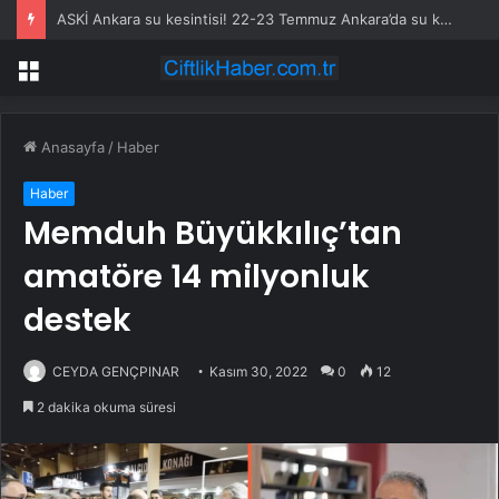
ASKİ Ankara su kesintisi! 22-23 Temmuz Ankara’da su kesintisi ne zaman bitecek, sular ne zaman gelecek?
Menü
Anasayfa
/
Haber
Haber
Memduh Büyükkılıç’tan
amatöre 14 milyonluk
destek
CEYDA GENÇPINAR
Kasım 30, 2022
0
12
2 dakika okuma süresi