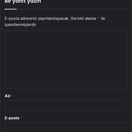
Bir yanıt yazın
E-posta adresiniz yayınlanmayacak.
Gerekli alanlar
*
ile
işaretlenmişlerdir
Y
o
r
u
m
*
Ad
*
E-posta
*