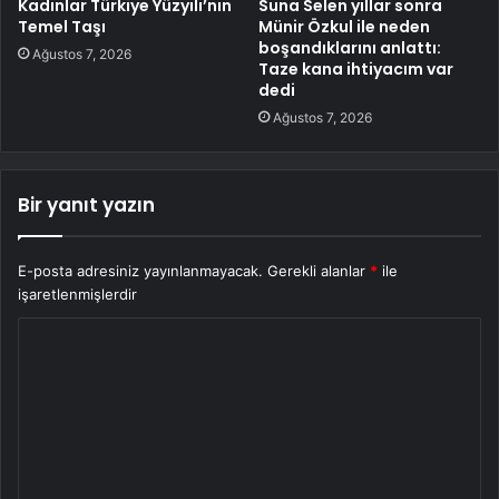
Kadınlar Türkiye Yüzyılı’nın
Suna Selen yıllar sonra
Temel Taşı
Münir Özkul ile neden
boşandıklarını anlattı:
Ağustos 7, 2026
Taze kana ihtiyacım var
dedi
Ağustos 7, 2026
Bir yanıt yazın
E-posta adresiniz yayınlanmayacak.
Gerekli alanlar
*
ile
işaretlenmişlerdir
Y
o
r
u
m