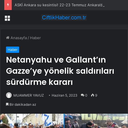
ASKİ Ankara su kesintisi! 22-23 Temmuz Ankara’da su kesintisi ne zaman bitecek, sular ne zaman gelecek?
Menü
Anasayfa
/
Haber
Haber
Netanyahu ve Gallant’ın
Gazze’ye yönelik saldırıları
sürdürme kararı
MUAMMER YAVUZ
Haziran 5, 2023
0
9
Bir dakikadan az