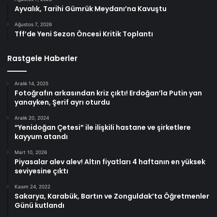
Ayvalık, Tarihi Gümrük Meydanı’na Kavuştu
Ağustos 7, 2026
Tff’de Yeni Sezon Öncesi Kritik Toplantı
Rastgele Haberler
Aralık 14, 2025
Fotoğrafın arkasından kriz çıktı! Erdoğan’la Putin yan
yanayken, Şerif ayrı oturdu
Aralık 20, 2024
“Yenidoğan Çetesi” ile ilişkili hastane ve şirketlere
kayyum atandı
Mart 10, 2026
Piyasalar alev alev! Altın fiyatları 4 haftanın en yüksek
seviyesine çıktı
Kasım 24, 2022
Sakarya, Karabük, Bartın ve Zonguldak’ta Öğretmenler
Günü kutlandı