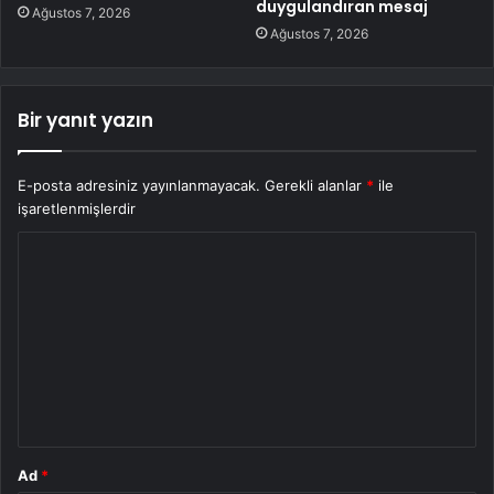
duygulandıran mesaj
Ağustos 7, 2026
Ağustos 7, 2026
Bir yanıt yazın
E-posta adresiniz yayınlanmayacak.
Gerekli alanlar
*
ile
işaretlenmişlerdir
Y
o
r
u
m
*
Ad
*