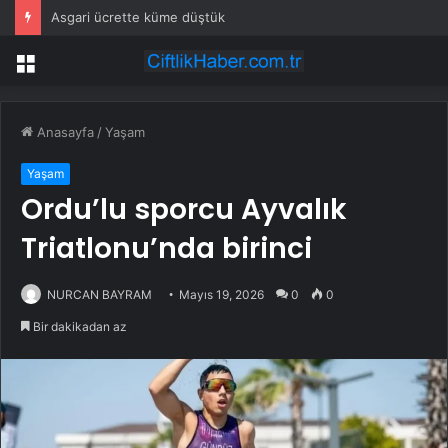
Asgari ücrette küme düştük
Menü
Anasayfa
/
Yaşam
Yaşam
Ordu’lu sporcu Ayvalık
Triatlonu’nda birinci
NURCAN BAYRAM
Mayıs 19, 2026
0
0
Bir dakikadan az