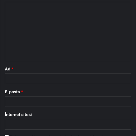
Y
o
r
u
m
*
Ad
*
E-posta
*
İnternet sitesi