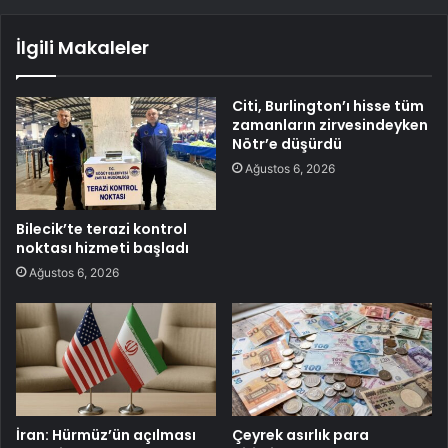
İlgili Makaleler
Citi, Burlington’ı hisse tüm
zamanların zirvesindeyken
Nötr’e düşürdü
Ağustos 6, 2026
Bilecik’te terazi kontrol
noktası hizmeti başladı
Ağustos 6, 2026
İran: Hürmüz’ün açılması
Çeyrek asırlık para