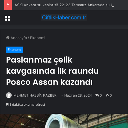
ASKİ Ankara su kesintisi! 22-23 Temmuz Ankara’da su kesintisi ne zaman bitecek, sular ne zaman gelecek?
Menü
Anasayfa
/
Ekonomi
Ekonomi
Paslanmaz çelik
kavgasında ilk raundu
Posco Assan kazandı
MEHMET HAZBİN KAZBEK
Haziran 28, 2024
0
0
1 dakika okuma süresi