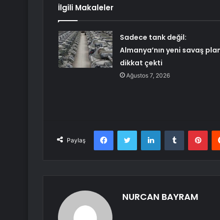
İlgili Makaleler
Sadece tank değil:
Almanya’nın yeni savaş plan
dikkat çekti
Ağustos 7, 2026
Facebook
Twitter
LinkedIn
Tumblr
Pint
Paylaş
NURCAN BAYRAM