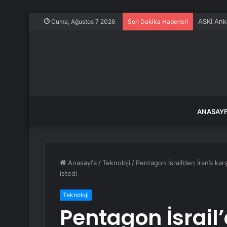
ASKİ Ank
Cuma, Ağustos 7 2026
Son Dakika Haberleri
ANASAY
Anasayfa
/
Teknoloji
/
Pentagon İsrail’den İran’a kar
istedi
Teknoloji
Pentagon İsrail’