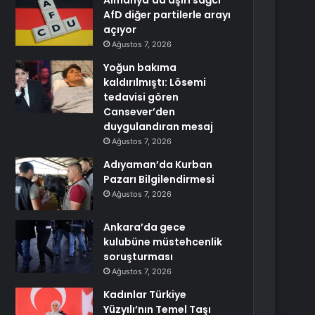
Almanya’da aşırı sağcı
AfD diğer partilerle arayı
açıyor
Ağustos 7, 2026
Yoğun bakıma
kaldırılmıştı: Lösemi
tedavisi gören
Cansever’den
duygulandıran mesaj
Ağustos 7, 2026
Adıyaman’da Kurban
Pazarı Bilgilendirmesi
Ağustos 7, 2026
Ankara’da gece
kulubüne müstehcenlik
soruşturması
Ağustos 7, 2026
Kadınlar Türkiye
Yüzyılı’nın Temel Taşı