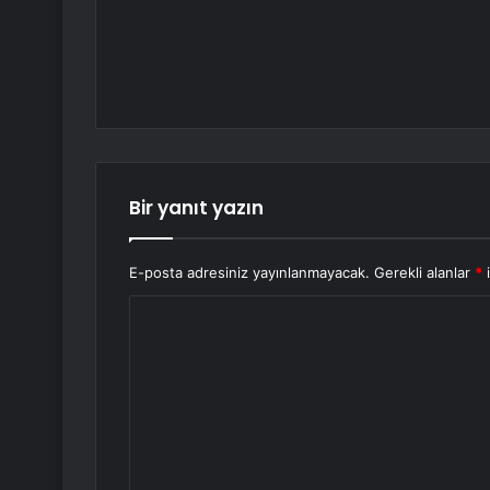
Bir yanıt yazın
E-posta adresiniz yayınlanmayacak.
Gerekli alanlar
*
i
Y
o
r
u
m
*