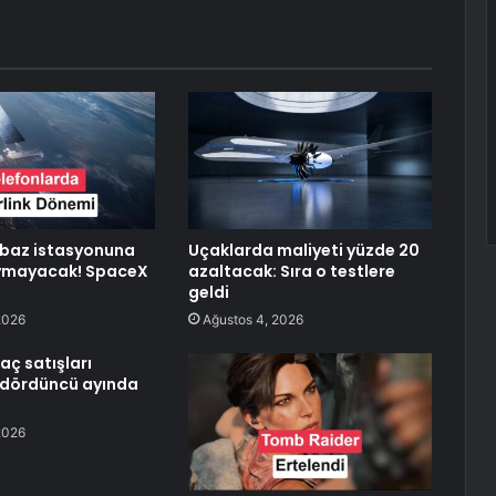
 baz istasyonuna
Uçaklarda maliyeti yüzde 20
uymayacak! SpaceX
azaltacak: Sıra o testlere
geldi
2026
Ağustos 4, 2026
raç satışları
 dördüncü ayında
2026