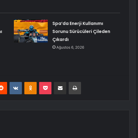
Spa’da Enerji Kullanımı
ı
Sorunu Sürücüleri Çileden
Çıkardı
Ağustos 6, 2026
erest
Reddit
VKontakte
Odnoklassniki
Pocket
E-Posta ile paylaş
Yazdır