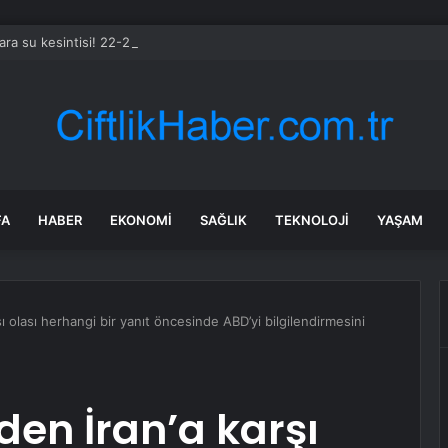
ara su kesintisi! 22-23 Temmuz Ankara’da su kesintisi ne zaman bitecek
FA
HABER
EKONOMI
SAĞLIK
TEKNOLOJI
YAŞAM
şı olası herhangi bir yanıt öncesinde ABD’yi bilgilendirmesini
den İran’a karşı