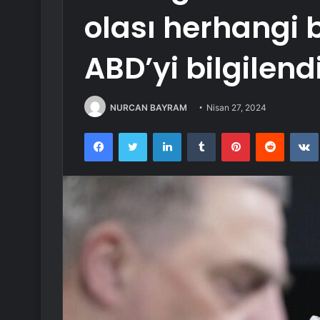
olası herhangi 
ABD’yi bilgilend
NURCAN BAYRAM
Nisan 27, 2024
Facebook
Twitter
LinkedIn
Tumblr
Pinterest
Reddit