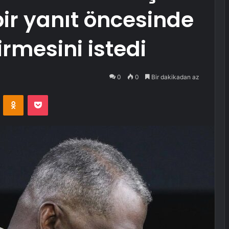
bir yanıt öncesinde
irmesini istedi
0
0
Bir dakikadan az
VKontakte
Odnoklassniki
Pocket