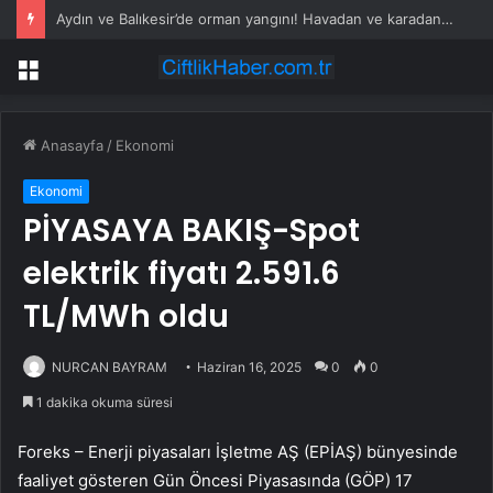
Aydın ve Balıkesir’de orman yangını! Havadan ve karadan müdahale devam ediyor
Menü
Anasayfa
/
Ekonomi
Ekonomi
PİYASAYA BAKIŞ-Spot
elektrik fiyatı 2.591.6
TL/MWh oldu
NURCAN BAYRAM
Haziran 16, 2025
0
0
1 dakika okuma süresi
Foreks – Enerji piyasaları İşletme AŞ (EPİAŞ) bünyesinde
faaliyet gösteren Gün Öncesi Piyasasında (GÖP) 17