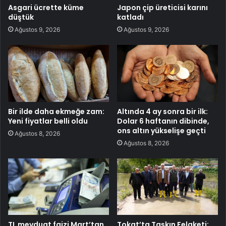
Asgari ücrette küme
Japon çip üreticisi karını
düştük
katladı
Ağustos 9, 2026
Ağustos 9, 2026
Bir ilde daha ekmeğe zam:
Altında 4 ay sonra bir ilk:
Yeni fiyatlar belli oldu
Dolar 6 haftanın dibinde,
ons altın yükselişe geçti
Ağustos 8, 2026
Ağustos 8, 2026
TL mevduat faizi Mart’tan
Tokat’ta Taşkın Felaketi: