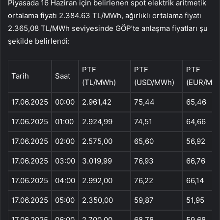
Piyasada 16 Haziran için belirlenen spot elektrik aritmetik
ortalama fiyatı 2.384.63 TL/MWh, ağırlıklı ortalama fiyatı
2.365,08 TL/MWh seviyesinde GÖP’te anlaşma fiyatları şu
şekilde belirlendi:
PTF
PTF
PTF
Tarih
Saat
(TL/MWh)
(USD/MWh)
(EUR/MW
17.06.2025
00:00
2.961,42
75,44
65,46
17.06.2025
01:00
2.924,99
74,51
64,66
17.06.2025
02:00
2.575,00
65,60
56,92
17.06.2025
03:00
3.019,99
76,93
66,76
17.06.2025
04:00
2.992,00
76,22
66,14
17.06.2025
05:00
2.350,00
59,87
51,95
17.06.2025
06:00
2.700,00
68,78
59,68