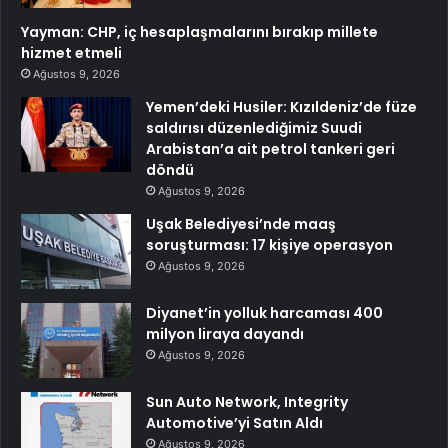
Yayman: CHP, iç hesaplaşmalarını bırakıp millete
hizmet etmeli
Ağustos 9, 2026
Yemen’deki Husiler: Kızıldeniz’de füze
saldırısı düzenlediğimiz Suudi
Arabistan’a ait petrol tankeri geri
döndü
Ağustos 9, 2026
Uşak Belediyesi’nde maaş
soruşturması: 17 kişiye operasyon
Ağustos 9, 2026
Diyanet’in yolluk harcaması 400
milyon liraya dayandı
Ağustos 9, 2026
Sun Auto Network, Integrity
Automotive’yi Satın Aldı
Ağustos 9, 2026