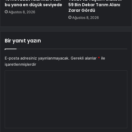
bu yana en düşük seviyede
59 Bin Dekar Tarım Alanı
Zarar Gördü
Ağustos 8, 2026
Ağustos 8, 2026
Bir yanıt yazın
E-posta adresiniz yayınlanmayacak.
Gerekli alanlar
*
ile
işaretlenmişlerdir
Y
o
r
u
m
*