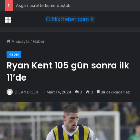
Asgari ücrette küme düştük
Menü
Anasayfa
/
Haber
Haber
Ryan Kent 105 gün sonra ilk
11’de
DİLAN BİÇER
Mart 14, 2024
0
0
Bir dakikadan az