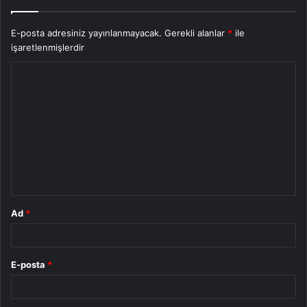
E-posta adresiniz yayınlanmayacak.
Gerekli alanlar
*
ile
işaretlenmişlerdir
Y
o
r
u
m
*
Ad
*
E-posta
*