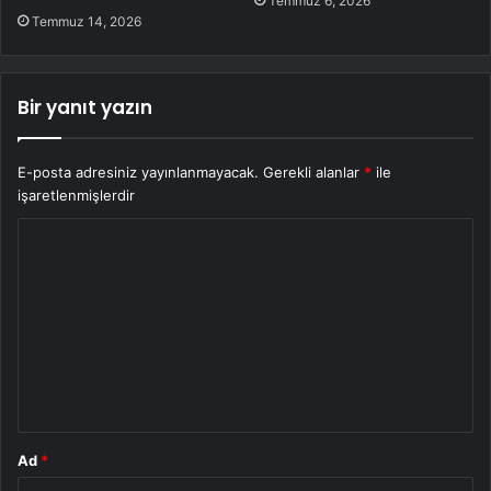
Temmuz 6, 2026
Temmuz 14, 2026
Bir yanıt yazın
E-posta adresiniz yayınlanmayacak.
Gerekli alanlar
*
ile
işaretlenmişlerdir
Y
o
r
u
m
*
Ad
*