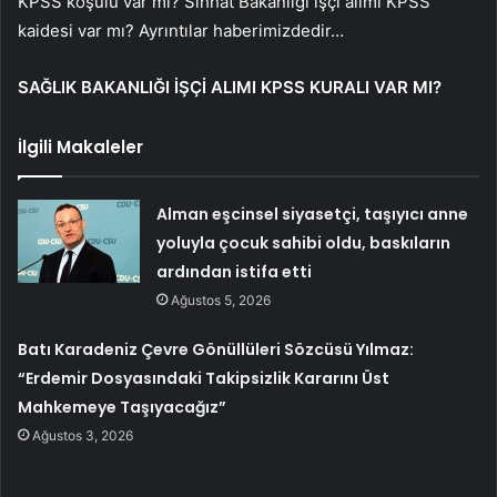
KPSS koşulu var mı? Sıhhat Bakanlığı işçi alımı KPSS
kaidesi var mı? Ayrıntılar haberimizdedir…
SAĞLIK BAKANLIĞI İŞÇİ ALIMI KPSS KURALI VAR MI?
İlgili Makaleler
Alman eşcinsel siyasetçi, taşıyıcı anne
yoluyla çocuk sahibi oldu, baskıların
ardından istifa etti
Ağustos 5, 2026
Batı Karadeniz Çevre Gönüllüleri Sözcüsü Yılmaz:
“Erdemir Dosyasındaki Takipsizlik Kararını Üst
Mahkemeye Taşıyacağız”
Ağustos 3, 2026