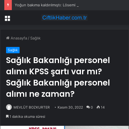
Yoğun bakıma kaldırılmıştı: Lösemi tedavisi gören Cansever’den duygulandıran mesaj
Menü
Anasayfa
/
Sağlık
Sağlık
Sağlık Bakanlığı personel
alımı KPSS şartı var mı?
Sağlık Bakanlığı personel
alımı ne zaman?
MEVLÜT BOZKURTER
Kasım 30, 2022
0
14
1 dakika okuma süresi