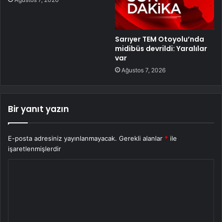
Sarıyer TEM Otoyolu’nda
midibüs devrildi: Yaralılar
var
Ağustos 7, 2026
Bir yanıt yazın
E-posta adresiniz yayınlanmayacak.
Gerekli alanlar
*
ile
işaretlenmişlerdir
Y
o
r
u