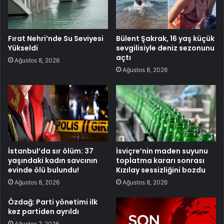
Fırat Nehri’nde Su Seviyesi
Bülent Şakrak, 16 yaş küçük
Yükseldi
sevgilisiyle deniz sezonunu
açtı
Ağustos 8, 2026
Ağustos 8, 2026
İstanbul’da sır ölüm: 37
İsviçre’nin maden suyunu
yaşındaki kadın savcının
toplatma kararı sonrası
evinde ölü bulundu!
Kızılay sessizliğini bozdu
Ağustos 8, 2026
Ağustos 8, 2026
Özdağ: Parti yönetimi ilk
kez partiden ayrıldı
Ağustos 7, 2026