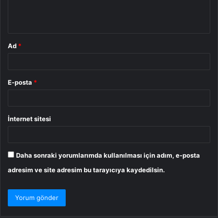
m
*
Ad
*
E-posta
*
İnternet sitesi
Daha sonraki yorumlarımda kullanılması için adım, e-posta
adresim ve site adresim bu tarayıcıya kaydedilsin.