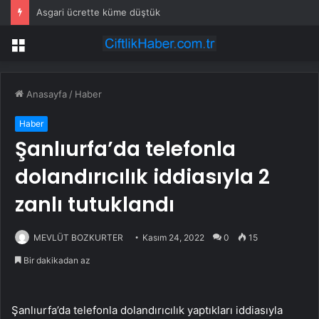
Asgari ücrette küme düştük
Menü
Anasayfa
/
Haber
Haber
Şanlıurfa’da telefonla
dolandırıcılık iddiasıyla 2
zanlı tutuklandı
MEVLÜT BOZKURTER
Kasım 24, 2022
0
15
Bir dakikadan az
Şanlıurfa’da telefonla dolandırıcılık yaptıkları iddiasıyla