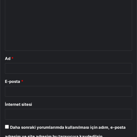
o
r
u
m
*
Ad
*
E-posta
*
İnternet sitesi
Daha sonraki yorumlarımda kullanılması için adım, e-posta
adresim ve site adresim bu tarayıcıya kaydedilsin.