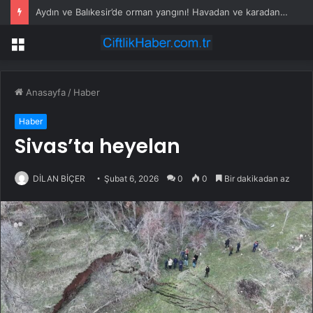
Aydın ve Balıkesir’de orman yangını! Havadan ve karadan müdahale devam ediyor
Menü
Anasayfa
/
Haber
Haber
Sivas’ta heyelan
DİLAN BİÇER
Şubat 6, 2026
0
0
Bir dakikadan az