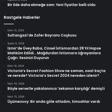
Bir ilde daha ekmeğe zam: Yeni fiyatlar belli oldu
Rastgele Haberler
Ekim 10, 2025
Sultangazi’de Zafer Bayramı Coşkusu
Şubat 6, 2026
İzmir’de Üvey Baba, Cinsel İstismardan 28 Yıl Hapse
Mahkûm Edildi… Mağdurdan İstismara Uğrayanlara
Çağrı: Sesinizi Duyurun
Ekim 18, 2024
Victoria’s Secret Fashion Show ne zaman, saat kaçta
ve nerede? Victoria’s Secret 2024 nereden izlenir?
Mart 19, 2026
Böyle servetle yakalanınca ‘zekamın karşılığı’ demişti
Mart 15, 2026
Üşümezsoy: Bir anda göle atladım, timsahlar vardı