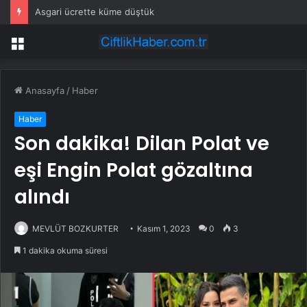
Asgari ücrette küme düştük
Menü
Anasayfa
/
Haber
Haber
Son dakika! Dilan Polat ve
eşi Engin Polat gözaltına
alındı
MEVLÜT BOZKURTER
Kasım 1, 2023
0
3
1 dakika okuma süresi