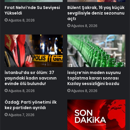
Fırat Nehri’nde Su Seviyesi
Bülent Şakrak, 16 yaş küçük
Yükseldi
sevgilisiyle deniz sezonunu
açtı
Ağustos 8, 2026
Ağustos 8, 2026
İstanbul’da sır ölüm: 37
İsviçre’nin maden suyunu
yaşındaki kadın savcının
toplatma kararı sonrası
evinde ölü bulundu!
Kızılay sessizliğini bozdu
Ağustos 8, 2026
Ağustos 8, 2026
Özdağ: Parti yönetimi ilk
kez partiden ayrıldı
Ağustos 7, 2026