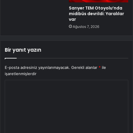
Sarıyer TEM Otoyolu’nda
midibüs devrildi: Yaralılar
var
Ağustos 7, 2026
Bir yanıt yazın
E-posta adresiniz yayınlanmayacak.
Gerekli alanlar
*
ile
işaretlenmişlerdir
Y
o
r
u
m
*